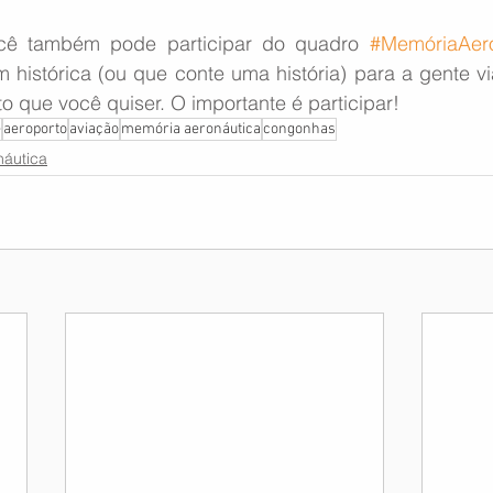
ê também pode participar do quadro 
#MemóriaAero
istórica (ou que conte uma história) para a gente v
ito que você quiser. O importante é participar!
e
aeroporto
aviação
memória aeronáutica
congonhas
áutica