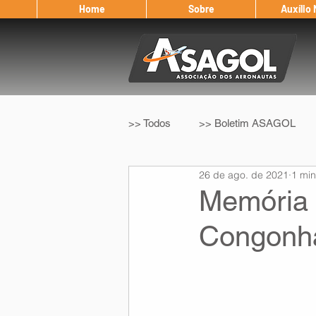
Home
Sobre
Auxílio
>> Todos
>> Boletim ASAGOL
26 de ago. de 2021
1 min
>> Legislação
>> IFALPA
Memória 
Congonh
Eleição ASAGOL
Safety Wi
Sorteio de Vouchers
Worksh