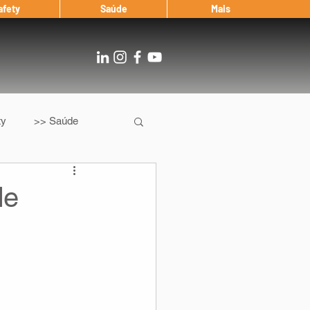
afety
Saúde
Mais
ty
>> Saúde
Os
After Landing
de
Entrevista
Notícias