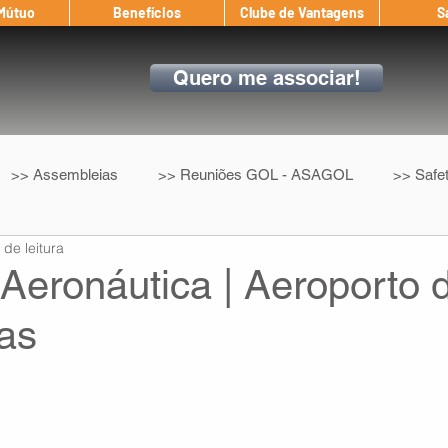
 Mútuo
Benefícios
Clube de Vantagens
S
Quero me associar!
>> Assembleias
>> Reuniões GOL - ASAGOL
>> Safe
 de leitura
>> Convenção Coletiva
>> Benefícios
ASAGOL nos D
Aeronáutica | Aeroporto 
as
ndow
Auxílio Mútuo
Depoimentos
Amigo da ASAGOL
op ASAGOL
Mercado
Teste ICAO
Fadigômetro