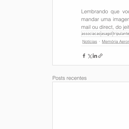
Lembrando que voc
mandar uma imagem h
mail ou direct, do je
associacao
asagol
tripulant
Notícias
Memória Aeron
Posts recentes