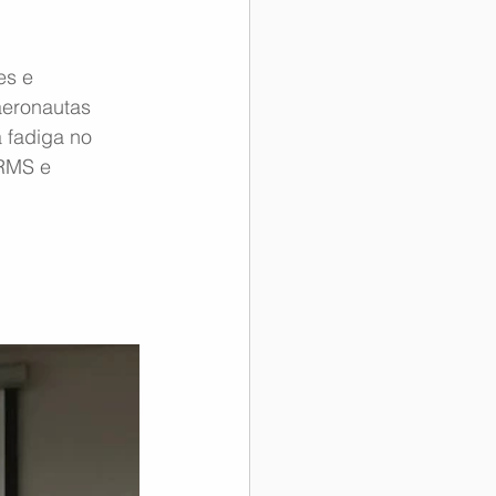
s e 
aeronautas 
 fadiga no 
RMS e 