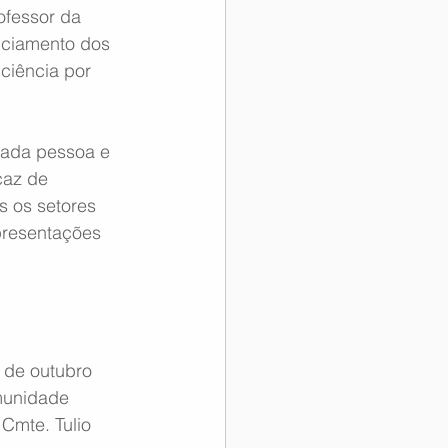
ofessor da 
nciamento dos 
ciência por 
cada pessoa e 
caz de 
 os setores 
presentações 
 de outubro 
munidade 
Cmte. Tulio 