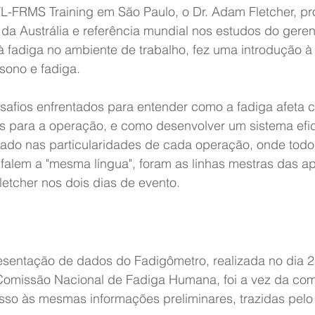
L-FRMS Training em São Paulo, o Dr. Adam Fletcher, pr
 da Austrália e referência mundial nos estudos do gere
à fadiga no ambiente de trabalho, fez uma introdução à 
sono e fadiga.
esafios enfrentados para entender como a fadiga afeta 
cos para a operação, e como desenvolver um sistema efi
do nas particularidades de cada operação, onde todos
 falem a "mesma língua", foram as linhas mestras das a
Fletcher nos dois dias de evento.
esentação de dados do Fadigômetro, realizada no dia 2
Comissão Nacional de Fadiga Humana, foi a vez da co
esso às mesmas informações preliminares, trazidas pelo 