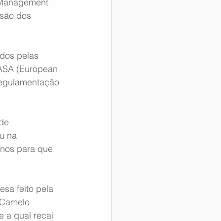
 Management 
são dos 
dos pelas 
EASA (European 
regulamentação 
de 
u na 
anos para que 
sa feito pela 
 Camelo 
 a qual recai 