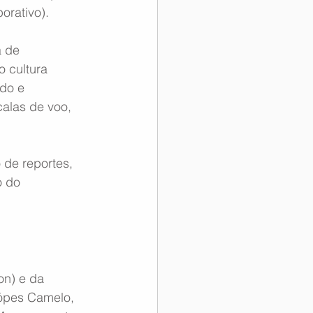
orativo).
 de 
 cultura 
do e 
alas de voo, 
de reportes, 
o do 
on) e da 
Lópes Camelo, 