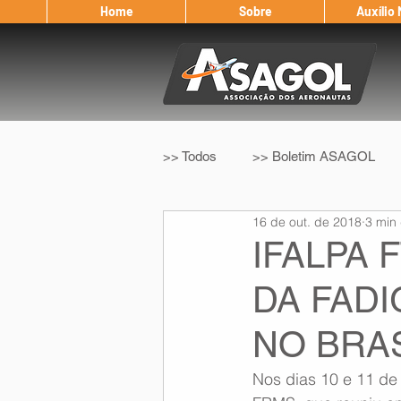
Home
Sobre
Auxílio
>> Todos
>> Boletim ASAGOL
16 de out. de 2018
3 min 
>> Legislação
>> IFALPA
IFALPA 
DA FAD
Eleição ASAGOL
Safety Wi
NO BRA
Sorteio de Vouchers
Worksh
Nos dias 10 e 11 de