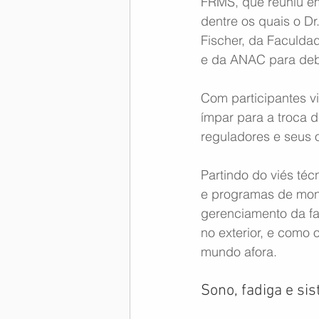
FRMS, que reuniu e
dentre os quais o Dr
Memória Aeronáutica
Fischer, da Faculda
e da ANAC para deba
Com participantes v
ímpar para a troca 
reguladores e seus 
Partindo do viés téc
e programas de moni
gerenciamento da fa
no exterior, e como 
mundo afora.
Sono, fadiga e si