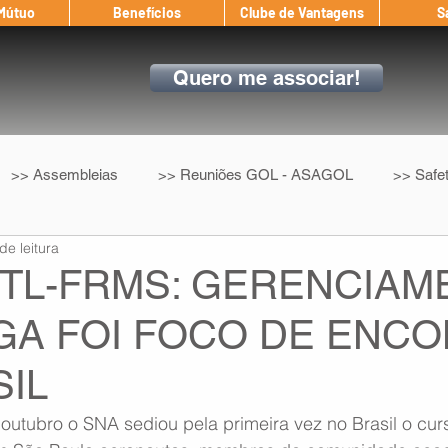
 Mútuo
Benefícios
Clube de Vantagens
S
Quero me associar!
>> Assembleias
>> Reuniões GOL - ASAGOL
>> Safe
de leitura
>> Convenção Coletiva
>> Benefícios
ASAGOL nos D
FTL-FRMS: GERENCIA
IGA FOI FOCO DE ENC
ndow
Auxílio Mútuo
Depoimentos
Amigo da ASAGOL
SIL
op ASAGOL
Mercado
Teste ICAO
Fadigômetro
 outubro o SNA sediou pela primeira vez no Brasil o cu