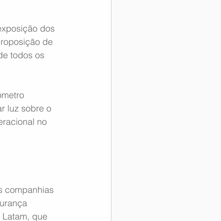
exposição dos 
 proposição de 
de todos os 
ômetro 
 luz sobre o 
racional no 
as companhias 
gurança 
 Latam, que 