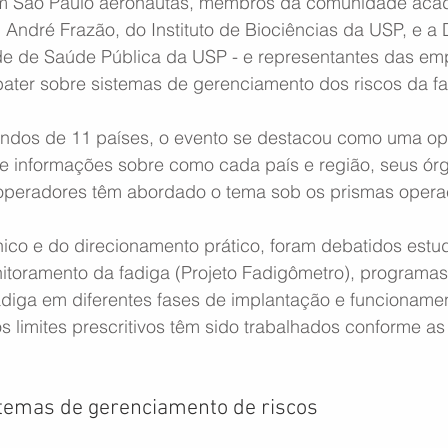
m São Paulo aeronautas, membros da comunidade acad
. André Frazão, do Instituto de Biociências da USP, e a D
de de Saúde Pública da USP - e representantes das em
ter sobre sistemas de gerenciamento dos riscos da fa
indos de 11 países, o evento se destacou como uma op
de informações sobre como cada país e região, seus ór
operadores têm abordado o tema sob os prismas operaci
nico e do direcionamento prático, foram debatidos estud
toramento da fadiga (Projeto Fadigômetro), programas
diga em diferentes fases de implantação e funcionament
os limites prescritivos têm sido trabalhados conforme as
stemas de gerenciamento de riscos