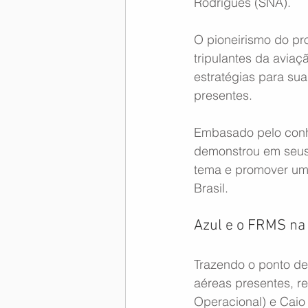
Rodrigues (SNA).
O pioneirismo do pr
tripulantes da aviaç
estratégias para su
presentes.
Embasado pelo conhe
demonstrou em seus 
tema e promover um 
Brasil.
Azul e o FRMS n
Trazendo o ponto de
aéreas presentes, r
Operacional) e Caio