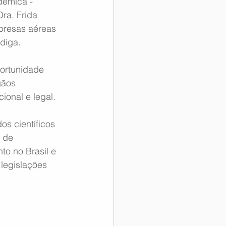
êmica - 
ra. Frida 
presas aéreas 
diga.
ortunidade 
gãos 
onal e legal.
os científicos 
 de 
o no Brasil e 
 legislações 