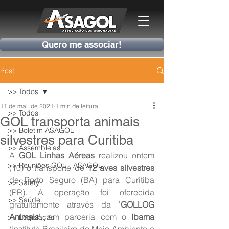
Quero me associar!
Post
>> Todos
11 de mai. de 2021
1 min de leitura
>> Todos
GOL transporta animais
>> Boletim ASAGOL
silvestres para Curitiba
>> Assembleias
A 
GOL Linhas Aéreas
 realizou ontem 
>> Reuniões GOL - ASAGOL
(10) o transporte de 
12 aves silvestres
de Porto Seguro (BA) para Curitiba 
>> Safety
(PR). A operação foi oferecida 
>> Saúde
gratuitamente através da 
'GOLLOG 
Animais'
, em parceria com o 
Ibama
>> Legislação