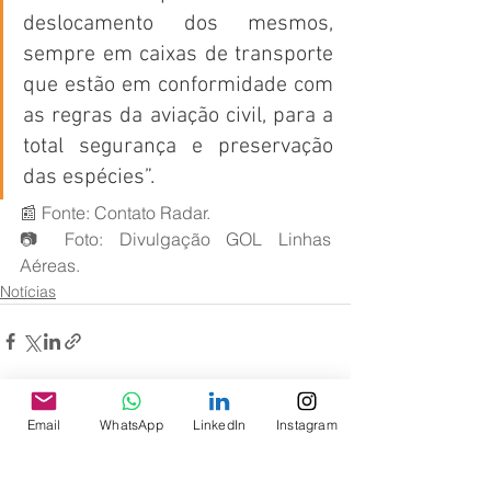
deslocamento dos mesmos, 
sempre em caixas de transporte 
que estão em conformidade com 
as regras da aviação civil, para a 
total segurança e preservação 
das espécies”.
📰 Fonte: Contato Radar.
📷 Foto: Divulgação GOL Linhas 
Aéreas.
Notícias
Ver tudo
Posts recentes
Email
WhatsApp
LinkedIn
Instagram