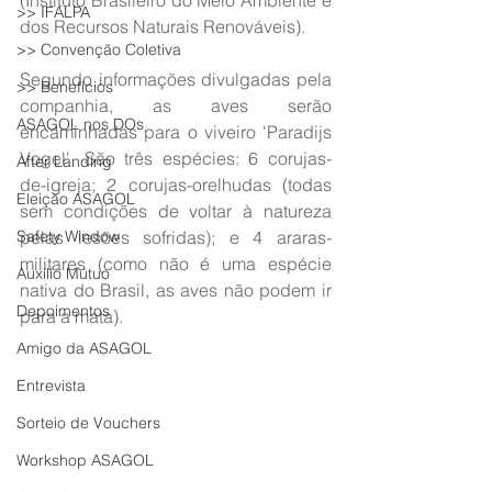
(Instituto Brasileiro do Meio Ambiente e 
>> IFALPA
dos Recursos Naturais Renováveis).
>> Convenção Coletiva
Segundo informações divulgadas pela 
>> Benefícios
companhia, as aves serão 
ASAGOL nos DOs
encaminhadas para o viveiro 'Paradijs 
Vogel'. São três espécies: 6 corujas-
After Landing
de-igreja; 2 corujas-orelhudas (todas 
Eleição ASAGOL
sem condições de voltar à natureza 
Safety Window
pelas lesões sofridas); e 4 araras-
militares (como não é uma espécie 
Auxílio Mútuo
nativa do Brasil, as aves não podem ir 
Depoimentos
para a mata).
Amigo da ASAGOL
Entrevista
Sorteio de Vouchers
Workshop ASAGOL