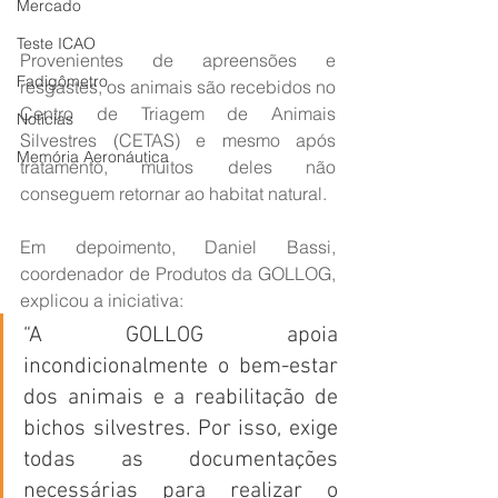
Mercado
Teste ICAO
Provenientes de apreensões e 
Fadigômetro
resgastes, os animais são recebidos no 
Centro de Triagem de Animais 
Notícias
Silvestres (CETAS) e mesmo após 
Memória Aeronáutica
tratamento, muitos deles não 
conseguem retornar ao habitat natural.
Em depoimento, Daniel Bassi, 
coordenador de Produtos da GOLLOG, 
explicou a iniciativa:
“A GOLLOG apoia 
incondicionalmente o bem-estar 
dos animais e a reabilitação de 
bichos silvestres. Por isso, exige 
todas as documentações 
necessárias para realizar o 