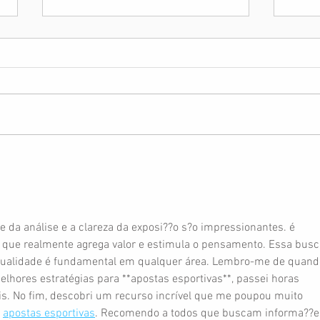
Anvisa retira a
11th
obrigatoriedade de máscaras
Safe
em voos e aeroportos
e da análise e a clareza da exposi??o s?o impressionantes. é 
 que realmente agrega valor e estimula o pensamento. Essa busc
qualidade é fundamental em qualquer área. Lembro-me de quand
lhores estratégias para **apostas esportivas**, passei horas 
is. No fim, descobri um recurso incrível que me poupou muito 
 
apostas esportivas
. Recomendo a todos que buscam informa??e