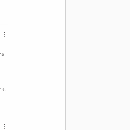
me 
 
 e, 