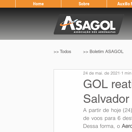
Home
Sobre
Auxílio
>> Todos
>> Boletim ASAGOL
24 de mai. de 2021
1 min
>> Legislação
>> IFALPA
GOL reat
Salvador
Eleição ASAGOL
Safety Wi
A partir de hoje (24)
de voos para 6 dest
Sorteio de Vouchers
Worksh
Dessa forma, o 
Aer