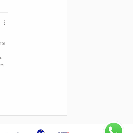
te 
. 
es 