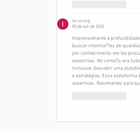
Curtir
Responder
lin strong
05 de out. de 2025
Impressionante a profundidade
buscar informa??es de qualida
por conhecimento me fez procu
esportivas. No come?o, era tud
Inclusive, descobri uma plataf
e estratégias. Essa plataforma é
assertivas. Recomendo para q
Curtir
Responder