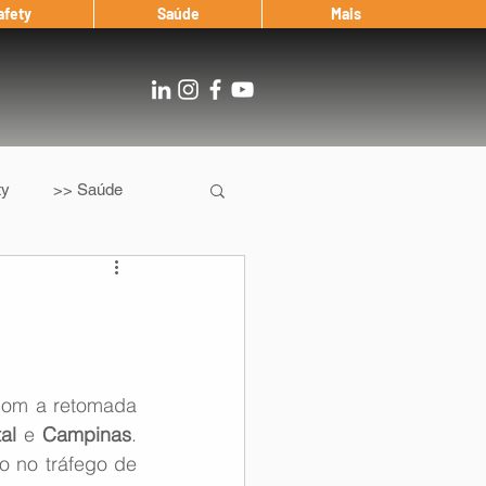
afety
Saúde
Mais
ty
>> Saúde
Os
After Landing
Entrevista
com a retomada 
al
 e 
Campinas
. 
Notícias
o no tráfego de 