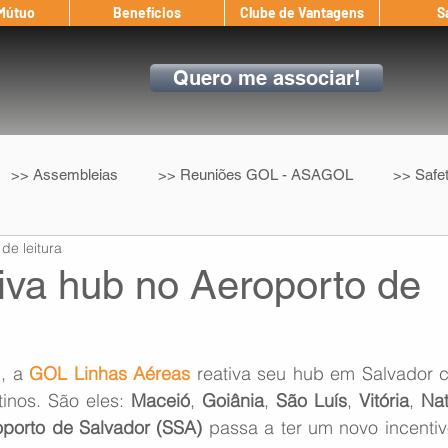
 Mútuo
Benefícios
Clube de Vantagens
S
Quero me associar!
>> Assembleias
>> Reuniões GOL - ASAGOL
>> Safe
 de leitura
>> Convenção Coletiva
>> Benefícios
ASAGOL nos D
iva hub no Aeroporto de
ndow
Auxílio Mútuo
Depoimentos
Amigo da ASAGOL
, a 
GOL Linhas Aéreas
 reativa seu hub em Salvador 
inos. São eles: 
Maceió
, 
Goiânia
, 
São Luís
, 
Vitória
, 
Nat
op ASAGOL
Mercado
Teste ICAO
Fadigômetro
oporto de Salvador (SSA)
 passa a ter um novo incentiv