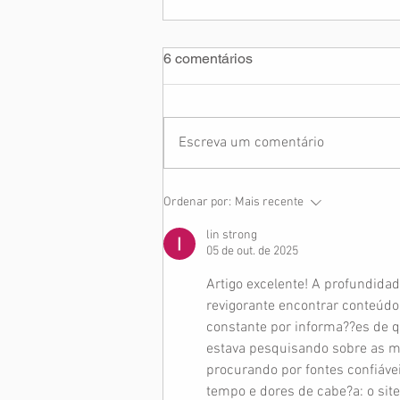
6 comentários
Escreva um comentário
Assaltos a Vans de
Ordenar por:
Mais recente
Tripulantes Gol
lin strong
05 de out. de 2025
Artigo excelente! A profundidad
revigorante encontrar conteúdo
constante por informa??es de 
estava pesquisando sobre as me
procurando por fontes confiáve
tempo e dores de cabe?a: o site