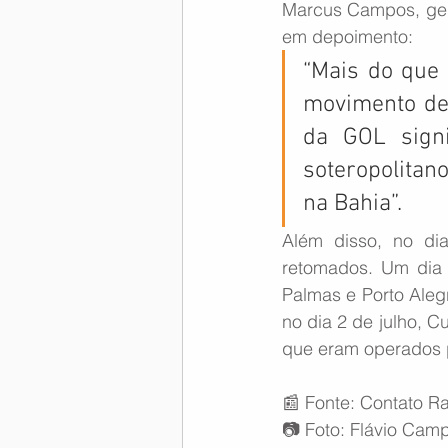
Marcus Campos, gere
em depoimento:
“Mais do que
movimento de 
da GOL sign
soteropolitan
na Bahia”.
Além disso, no di
retomados. Um dia 
Palmas e Porto Alegr
no dia 2 de julho, Cu
que eram operados 
📰 Fonte: Contato Ra
📷 Foto: Flávio Cam