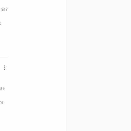
ens?
s 
ua 
ra 