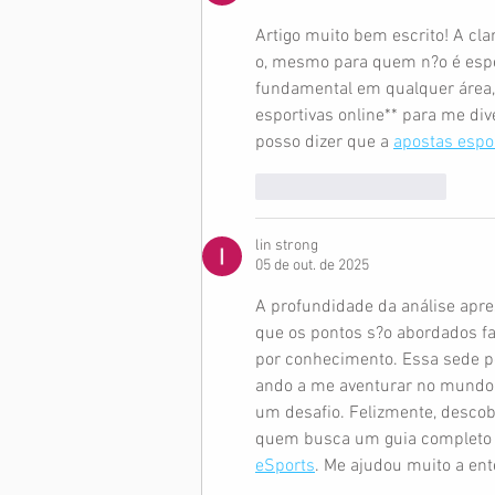
Artigo muito bem escrito! A cl
o, mesmo para quem n?o é espec
fundamental em qualquer área,
esportivas online** para me div
posso dizer que a 
apostas espor
Curtir
Responder
lin strong
05 de out. de 2025
A profundidade da análise apre
que os pontos s?o abordados fa
por conhecimento. Essa sede p
ando a me aventurar no mundo d
um desafio. Felizmente, descob
quem busca um guia completo 
eSports
. Me ajudou muito a en