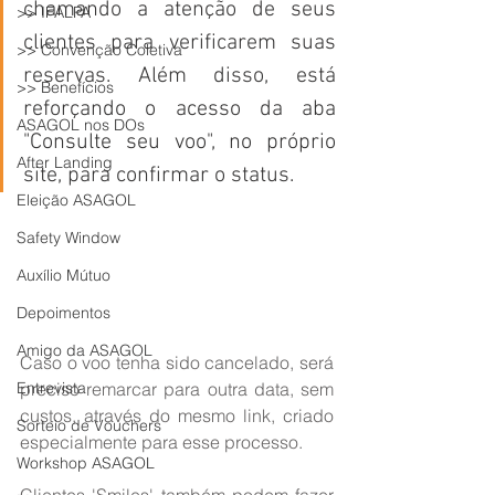
chamando a atenção de seus 
>> IFALPA
clientes para verificarem suas 
>> Convenção Coletiva
reservas. Além disso, está 
>> Benefícios
reforçando o acesso da aba 
ASAGOL nos DOs
"Consulte seu voo", no próprio 
After Landing
site, para confirmar o status.
Eleição ASAGOL
Safety Window
Auxílio Mútuo
Depoimentos
Amigo da ASAGOL
Caso o voo tenha sido cancelado, será 
Entrevista
preciso remarcar para outra data, sem 
custos, através do mesmo link, criado 
Sorteio de Vouchers
especialmente para esse processo.
Workshop ASAGOL