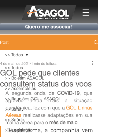
Quero me associar!
Post
>> Todos
4 de mai. de 2021
1 min de leitura
>> Todos
GOL pede que clientes
>> Boletim ASAGOL
consultem status dos voos
>> Assembleias
A segunda onda de 
COVID-19
, que 
>> Reuniões GOL - ASAGOL
agravou ainda mais a situação 
pandêmica, fez com que a 
GOL Linhas 
>> Safety
Aéreas
 realizasse adaptações em sua 
>> Saúde
malha aérea para o 
mês de maio
.
Dessa forma, a companhia vem 
>> Legislação