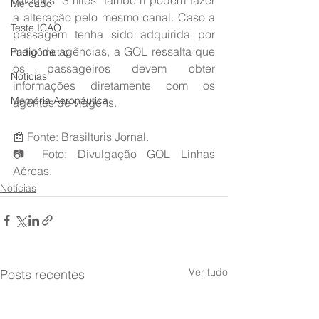
Clientes 'Smiles' também podem fazer 
Mercado
a alteração pelo mesmo canal. Caso a 
Teste ICAO
passagem tenha sido adquirida por 
meio de agências, a GOL ressalta que 
Fadigômetro
os passageiros devem obter 
Notícias
informações diretamente com os 
Memória Aeronáutica
agentes de viagens.
📰 Fonte: Brasilturis Jornal.
📷 Foto: Divulgação GOL Linhas 
Aéreas.
Notícias
Ver tudo
Posts recentes