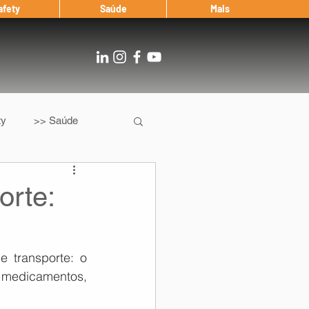
afety
Saúde
Mais
ty
>> Saúde
Os
After Landing
orte:
Entrevista
 iniciou um novo serviço de transporte: o 
 medicamentos, 
Notícias