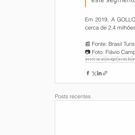
este segmento
Em 2019, A GOLLOG 
cerca de 2,4 milhõe
📰 Fonte: Brasil Turis
📷 Foto: Flávio Cam
associacao
asagol
aviação
a
Posts recentes