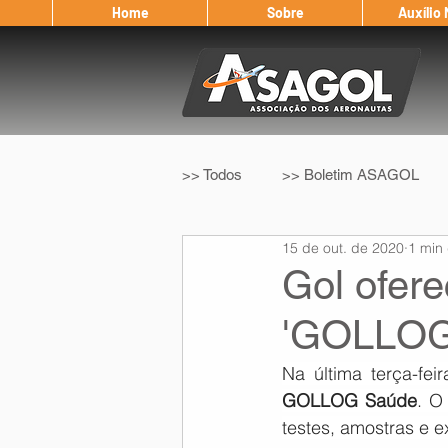
Home
Sobre
Auxílio
>> Todos
>> Boletim ASAGOL
15 de out. de 2020
1 min 
>> Legislação
>> IFALPA
Gol ofere
'GOLLOG
Eleição ASAGOL
Safety Wi
Na última terça-feir
GOLLOG Saúde
. O
Sorteio de Vouchers
Worksh
testes, amostras e e