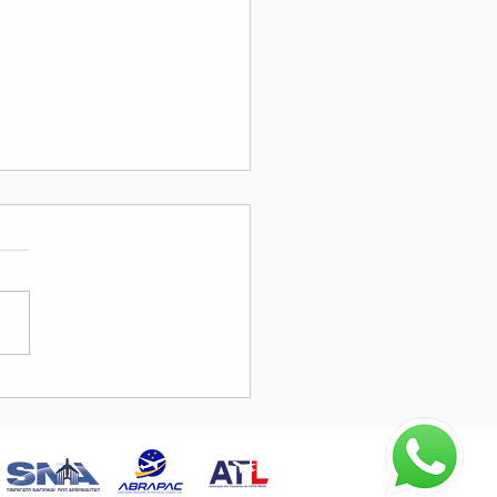
do de ajuda para o filho
HC Moura Cezar