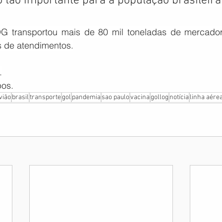
 tão importante para a população brasileira”
transportou mais de 80 mil toneladas de mercadoria
s de atendimentos.
.
pos.
vião
brasil
transporte
gol
pandemia
sao paulo
vacina
gollog
notícia
linha aére