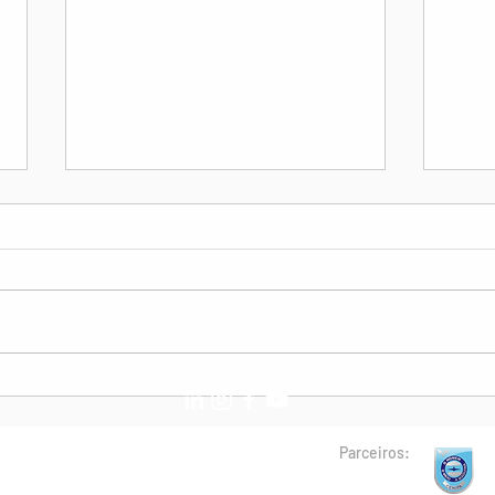
Nota de Pesar: Sr. Luiz
Pedi
Antônio Mathias (pai da Cms.
do C
Eveline Mathias)
Parceiros: