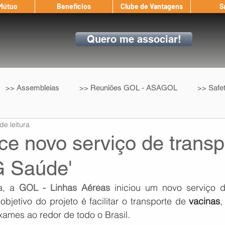
 Mútuo
Benefícios
Clube de Vantagens
S
Quero me associar!
>> Assembleias
>> Reuniões GOL - ASAGOL
>> Safe
de leitura
>> Convenção Coletiva
>> Benefícios
ASAGOL nos D
ce novo serviço de transp
 Saúde'
ndow
Auxílio Mútuo
Depoimentos
Amigo da ASAGOL
a, a 
GOL - Linhas Aéreas
 objetivo do projeto é facilitar o transporte de 
vacinas
,
op ASAGOL
Mercado
Teste ICAO
Fadigômetro
xames ao redor de todo o Brasil.