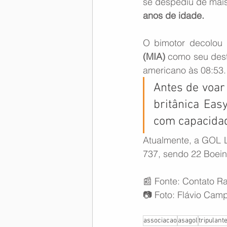
se despediu de mai
anos de idade. 
O bimotor decolou
(MIA) 
como seu desti
americano às 08:53.
Antes de voar
britânica Eas
com capacidad
Atualmente, a GOL L
737, sendo 22 Boein
📰 Fonte: Contato Ra
📷 Foto: Flávio Cam
associacao
asagol
tripulant