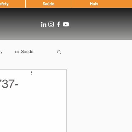
afety
Saúde
Mais
ty
>> Saúde
Os
After Landing
737-
Entrevista
Notícias