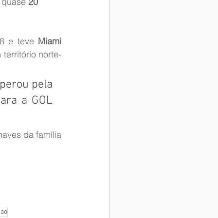
 quase 
20 
8 e teve 
Miami 
erritório norte-
perou pela 
para a GOL 
ves da família 
cao