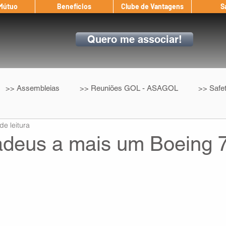
 Mútuo
Benefícios
Clube de Vantagens
S
Quero me associar!
>> Assembleias
>> Reuniões GOL - ASAGOL
>> Safe
de leitura
>> Convenção Coletiva
>> Benefícios
ASAGOL nos D
deus a mais um Boeing 
ndow
Auxílio Mútuo
Depoimentos
Amigo da ASAGOL
op ASAGOL
Mercado
Teste ICAO
Fadigômetro