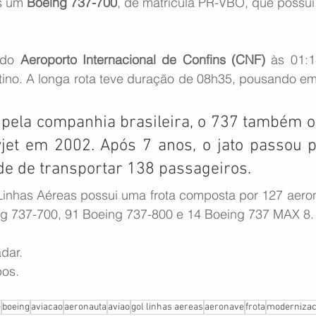
s um 
Boeing 737-700
, de matrícula PR-VBO, que possui
 do 
Aeroporto Internacional de Confins (CNF)
 às 01:1
no. A longa rota teve duração de 08h35, pousando em t
 pela companhia brasileira, o 737 também o
yjet em 2002. Após 7 anos, o jato passou 
e de transportar 138 passageiros.
inhas Aéreas possui uma frota composta por 127 aerona
g 737-700, 91 Boeing 737-800 e 14 Boeing 737 MAX 8.
dar.
pos.
e
boeing
aviacao
aeronauta
aviao
gol linhas aereas
aeronave
frota
moderniza