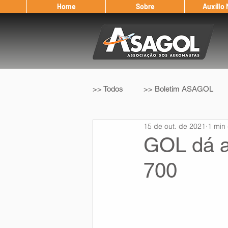
Home
Sobre
Auxílio
>> Todos
>> Boletim ASAGOL
15 de out. de 2021
1 min 
>> Legislação
>> IFALPA
GOL dá a
700
Eleição ASAGOL
Safety Wi
Sorteio de Vouchers
Worksh