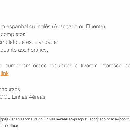
m espanhol ou inglês (Avançado ou Fluente);
 completos;
ompleto de escolaridade;
 quanto aos horários.
e cumprirem esses requisitos e tiverem interesse po
 
link
.
oncursos.
 GOL Linhas Aéreas.
e
gol
aviacao
aeronauta
gol linhas aéreas
emprego
aviador
recolocação
oport
ome office