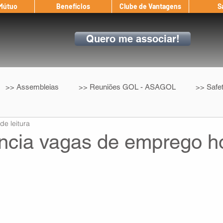
 Mútuo
Benefícios
Clube de Vantagens
S
Quero me associar!
>> Assembleias
>> Reuniões GOL - ASAGOL
>> Safe
de leitura
>> Convenção Coletiva
>> Benefícios
ASAGOL nos D
cia vagas de emprego 
ndow
Auxílio Mútuo
Depoimentos
Amigo da ASAGOL
op ASAGOL
Mercado
Teste ICAO
Fadigômetro