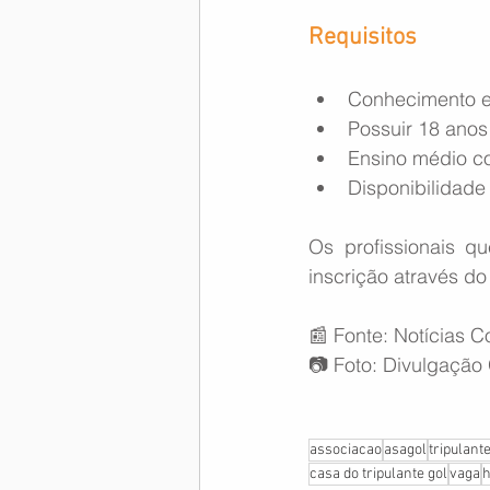
Requisitos
Conhecimento e
Possuir 18 anos
Ensino médio c
Disponibilidade
Os profissionais qu
inscrição através do
📰 Fonte: Notícias C
📷 Foto: Divulgação
associacao
asagol
tripulant
casa do tripulante gol
vaga
h