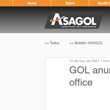
Home
Sobre
Auxílio
>> Todos
>> Boletim ASAGOL
10 de nov. de 2021
1 min 
>> Legislação
>> IFALPA
GOL anun
office
Eleição ASAGOL
Safety Wi
Sorteio de Vouchers
Worksh