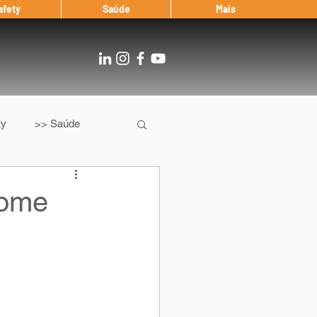
afety
Saúde
Mais
ty
>> Saúde
Os
After Landing
home
Entrevista
Notícias