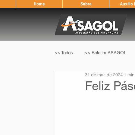
Home
Sobre
Auxílio
>> Todos
>> Boletim ASAGOL
31 de mar. de 2024
1 min
>> Legislação
>> IFALPA
Feliz Pás
Eleição ASAGOL
Safety Wi
Sorteio de Vouchers
Worksh