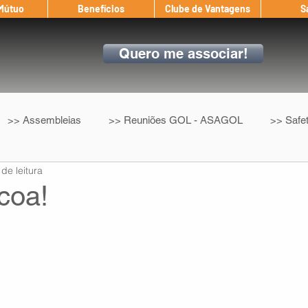
 Mútuo
Benefícios
Clube de Vantagens
S
Quero me associar!
>> Assembleias
>> Reuniões GOL - ASAGOL
>> Safe
 de leitura
>> Convenção Coletiva
>> Benefícios
ASAGOL nos D
coa!
ndow
Auxílio Mútuo
Depoimentos
Amigo da ASAGOL
op ASAGOL
Mercado
Teste ICAO
Fadigômetro