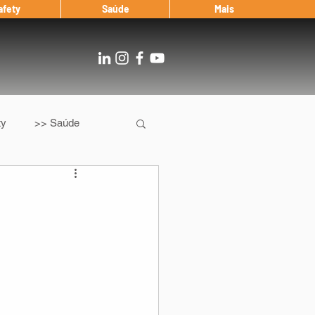
afety
Saúde
Mais
ty
>> Saúde
Os
After Landing
Entrevista
Notícias