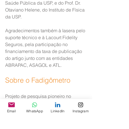
Saúde Pública da USP, e do Prof. Dr. 
Otaviano Helene, do Instituto de Física 
da USP.
Agradecimentos também à Iasera pelo 
suporte técnico e à Lacourt Fidelity 
Seguros, pela participação no 
financiamento da taxa de publicação 
do artigo junto com as entidades 
ABRAPAC, ASAGOL e ATL.
Sobre o Fadigômetro
Projeto de pesquisa pioneiro no 
mundo, o Fadigômetro tem como 
objetivo a criação de um banco de 
Email
WhatsApp
LinkedIn
Instagram
dados sobre o estado de alerta das 
tripulações da aviação regular 