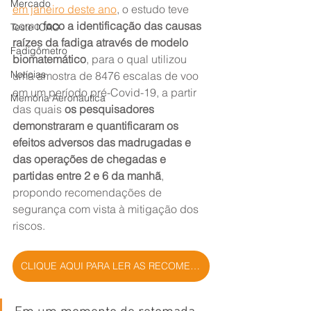
Mercado
em janeiro deste ano
, o estudo teve 
como 
foco a identificação das causas 
Teste ICAO
raízes da fadiga através de modelo 
Fadigômetro
biomatemático
, para o qual utilizou 
Notícias
uma amostra de 8476 escalas de voo 
em um período pré-Covid-19, a partir 
Memória Aeronáutica
das quais 
os pesquisadores 
demonstraram e quantificaram os 
efeitos adversos das madrugadas e 
das operações de chegadas e 
partidas entre 2 e 6 da manhã
, 
propondo recomendações de 
segurança com vista à mitigação dos 
riscos. 
CLIQUE AQUI PARA LER AS RECOMENDAÇÕES