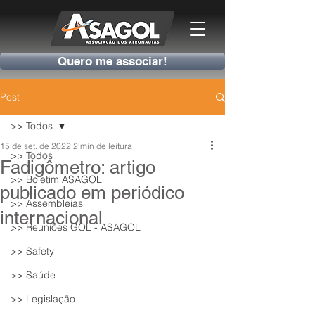
Quero me associar!
Post
>> Todos
15 de set. de 2022
2 min de leitura
>> Todos
Fadigômetro: artigo
>> Boletim ASAGOL
publicado em periódico
>> Assembleias
internacional
>> Reuniões GOL - ASAGOL
>> Safety
>> Saúde
>> Legislação