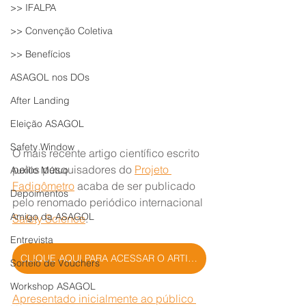
>> IFALPA
>> Convenção Coletiva
>> Benefícios
ASAGOL nos DOs
After Landing
Eleição ASAGOL
Safety Window
O mais recente artigo científico escrito 
pelos pesquisadores do 
Projeto 
Auxílio Mútuo
Fadigômetro
 acaba de ser publicado 
Depoimentos
pelo renomado periódico internacional 
Amigo da ASAGOL
Safety Science
.
Entrevista
CLIQUE AQUI PARA ACESSAR O ARTIGO EM PDF
Sorteio de Vouchers
Workshop ASAGOL
Apresentado inicialmente ao público 