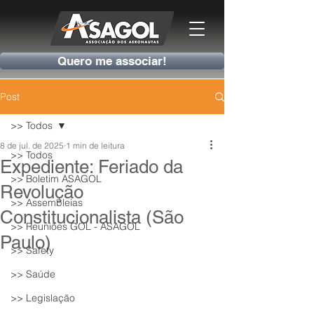
Quero me associar!
Post
>> Todos
8 de jul. de 2025
1 min de leitura
>> Todos
Expediente: Feriado da
>> Boletim ASAGOL
Revolução
>> Assembleias
Constitucionalista (São
>> Reuniões GOL - ASAGOL
Paulo)
>> Safety
>> Saúde
>> Legislação