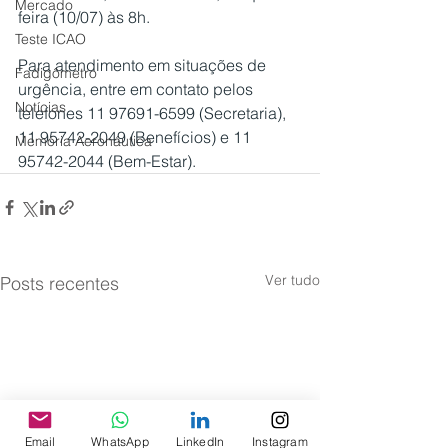
Mercado
feira (10/07) às 8h.
Teste ICAO
Para atendimento em situações de 
Fadigômetro
urgência, entre em contato pelos 
Notícias
telefones 11 97691-6599 (Secretaria), 
11 95742-2049 (Benefícios) e 11 
Memória Aeronáutica
95742-2044 (Bem-Estar).
Ver tudo
Posts recentes
Email
WhatsApp
LinkedIn
Instagram