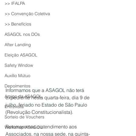
>> IFALPA
>> Convenção Coletiva
>> Benefícios
ASAGOL nos DOs
After Landing
Eleição ASAGOL
Safety Window
Auxílio Mútuo
Depoimentos
Informamos que a ASAGOL não terá 
Amigo da ASAGOL
expediente nesta quarta-feira, dia 9 de 
julho, feriado no Estado de São Paulo 
Entrevista
(Revolução Constitucionalista).
Sorteio de Vouchers
Retomaremos o atendimento aos 
Workshop ASAGOL
Associados, na nossa sede, na quinta-