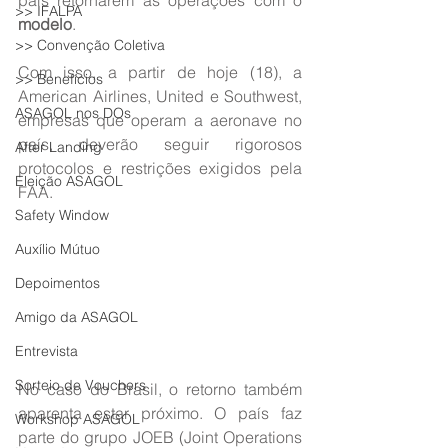
país retornarem as operações com o 
>> IFALPA
modelo
.
>> Convenção Coletiva
Com isso, a partir de hoje (18), a 
>> Benefícios
American Airlines, United e Southwest, 
ASAGOL nos DOs
empresas que operam a aeronave no 
país, deverão seguir rigorosos 
After Landing
protocolos e restrições exigidos pela 
Eleição ASAGOL
FAA. 
Safety Window
Auxílio Mútuo
Depoimentos
Amigo da ASAGOL
Entrevista
Sorteio de Vouchers
No caso do Brasil, o retorno também 
aparenta estar próximo. O país faz 
Workshop ASAGOL
parte do grupo JOEB (Joint Operations 