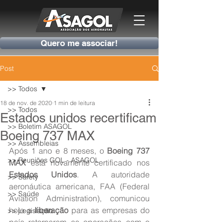
Quero me associar!
Post
>> Todos
18 de nov. de 2020
1 min de leitura
>> Todos
Estados unidos recertificam
>> Boletim ASAGOL
Boeing 737 MAX
>> Assembleias
Após 1 ano e 8 meses, o 
Boeing 737 
>> Reuniões GOL - ASAGOL
MAX
 está novamente certificado nos 
Estados Unidos
. A autoridade 
>> Safety
aeronáutica americana, FAA (Federal 
>> Saúde
Aviation Administration), comunicou 
hoje a 
liberação
 para as empresas do 
>> Legislação