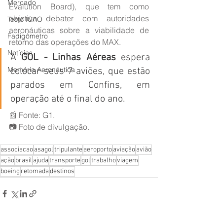
Mercado
Evalution Board), que tem como 
objetivo debater com autoridades 
Teste ICAO
aeronáuticas sobre a viabilidade de 
Fadigômetro
retorno das operações do MAX.
Notícias
A 
GOL - Linhas Aéreas
 espera 
Memória Aeronáutica
colocar seus 7 aviões, que estão 
parados em Confins, em 
operação até o final do ano. 
📰 Fonte: G1.
📷 Foto de divulgação.
associacao
asagol
tripulante
aeroporto
aviação
avião
ação
brasil
ajuda
transporte
gol
trabalho
viagem
boeing
retomada
destinos