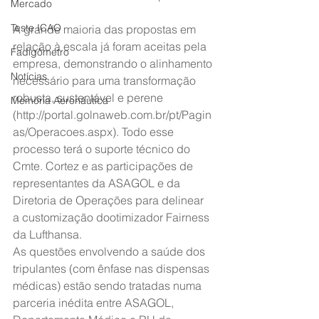
Mercado
Teste ICAO
A grande maioria das propostas em 
relação à escala já foram aceitas pela 
Fadigômetro
empresa, demonstrando o alinhamento 
Notícias
necessário para uma transformação 
robusta, sustentável e perene 
Memória Aeronáutica
(http://portal.golnaweb.com.br/pt/Pagin
as/Operacoes.aspx). Todo esse 
processo terá o suporte técnico do 
Cmte. Cortez e as participações de 
representantes da ASAGOL e da 
Diretoria de Operações para delinear 
a customização dootimizador Fairness 
da Lufthansa.
As questões envolvendo a saúde dos 
tripulantes (com ênfase nas dispensas 
médicas) estão sendo tratadas numa 
parceria inédita entre ASAGOL, 