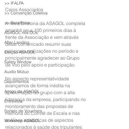
>> IFALPA
Caros Associados
>> Convenção Coletiva
>> Benefícios
A nova Diretoria da ASAGOL completa 
amanhã seus 100 primeiros dias à 
ASAGOL nos DOs
frente da Associação e vem através 
After Landing
deste comunicado resumir suas 
principais realizações no período e 
Eleição ASAGOL
principalmente agradecer ao Grupo 
Safety Window
de Voo pelo apoio e participação.
Auxílio Mútuo
No aspecto representatividade 
Depoimentos
avançamos de forma inédita na 
Amigo da ASAGOL
aproximação do grupo com a alta 
liderança da empresa, participando no 
Entrevista
monitoramento das propostas de 
Sorteio de Vouchers
melhoria do Comitê de Escala e nas 
análises estatísticas de aspectos 
Workshop ASAGOL
relacionados à saúde dos tripulantes.