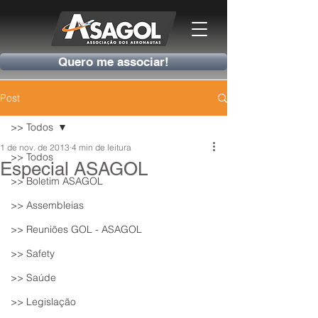
Quero me associar!
Post
>> Todos
1 de nov. de 2013
4 min de leitura
>> Todos
Especial ASAGOL
>> Boletim ASAGOL
>> Assembleias
>> Reuniões GOL - ASAGOL
>> Safety
>> Saúde
>> Legislação