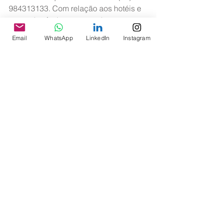
984313133. Com relação aos hotéis e 
pousadas fechamos acordo com o 
Hotel Palmleaf em São Bernardo do 
Email
WhatsApp
LinkedIn
Instagram
Campo (Av. das Nações, 1501, tel: 11-
41265500), com o Hotel Pampas, 
também próximo ao centro de 
treinamento em Diadema 
(www.pampaspalacehotel.com.br) e 
com a Pousada do Mar em Ilhéus 
(www.pousadadomar.com.br).
No campo dos eventos sociais 
realizamos no último dia 19/10/13 a 
comemoração do Dia das Crianças 
em parceria com a Gol e o Instituto 
Paulo André (IPA). O vídeo do evento 
pode ser acessado através do link: 
http://www.youtube.com/watch?