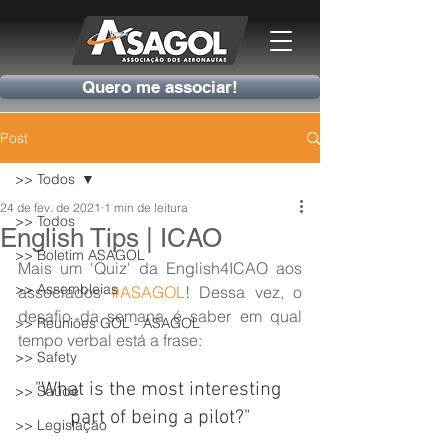
Quero me associar!
Post
>> Todos
24 de fev. de 2021
1 min de leitura
>> Todos
English Tips | ICAO
>> Boletim ASAGOL
Mais um 'Quiz' da English4ICAO aos 
>> Assembleias
associados 
#ASAGOL
! Dessa vez, o 
desafio da semana é saber em qual 
>> Reuniões GOL - ASAGOL
tempo verbal está a frase:
>> Safety
"What is the most interesting 
>> Saúde
part of being a pilot?"
>> Legislação