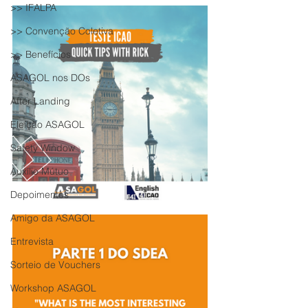
>> IFALPA
>> Convenção Coletiva
>> Benefícios
ASAGOL nos DOs
After Landing
Eleição ASAGOL
Safety Window
Auxílio Mútuo
Depoimentos
Amigo da ASAGOL
Entrevista
Sorteio de Vouchers
Workshop ASAGOL