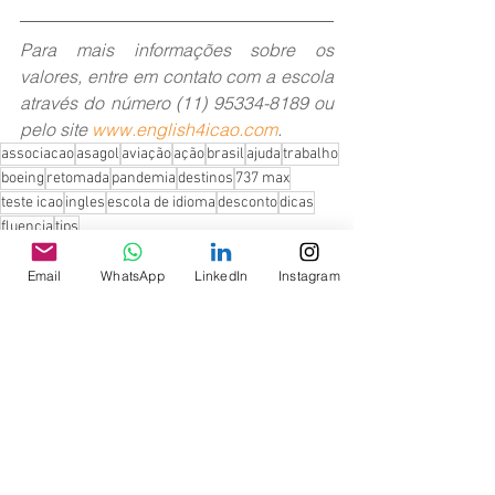
Para mais informações sobre os 
valores, entre em contato com a escola 
através do número (11) 95334-8189 ou 
pelo site 
www.english4icao.com
.
associacao
asagol
aviação
ação
brasil
ajuda
trabalho
boeing
retomada
pandemia
destinos
737 max
teste icao
ingles
escola de idioma
desconto
dicas
fluencia
tips
>> Benefícios
Email
WhatsApp
LinkedIn
Instagram
Teste ICAO
Ver tudo
Posts recentes