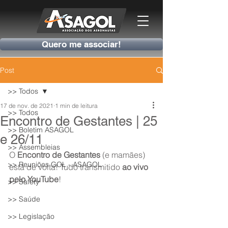
Quero me associar!
Post
>> Todos
17 de nov. de 2021
1 min de leitura
>> Todos
Encontro de Gestantes | 25
>> Boletim ASAGOL
e 26/11
>> Assembleias
O 
Encontro de Gestantes
 (e mamães) 
>> Reuniões GOL - ASAGOL
está de volta! Tudo transmitido 
ao vivo 
pelo YouTube
!
>> Safety
>> Saúde
>> Legislação