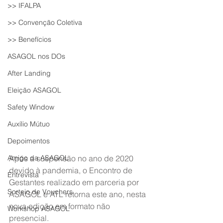
>> IFALPA
>> Convenção Coletiva
>> Benefícios
ASAGOL nos DOs
After Landing
Eleição ASAGOL
Safety Window
Auxílio Mútuo
Depoimentos
Após a suspensão no ano de 2020 
Amigo da ASAGOL
devido à pandemia, o Encontro de 
Entrevista
Gestantes realizado em parceria por 
Sorteio de Vouchers
ASAGOL e ATL retorna este ano, nesta 
nova edição em formato não 
Workshop ASAGOL
presencial.