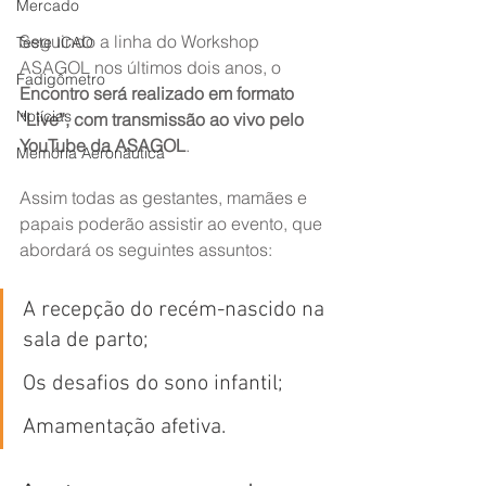
Mercado
Seguindo a linha do Workshop 
Teste ICAO
ASAGOL nos últimos dois anos, o 
Fadigômetro
Encontro será realizado em formato 
Notícias
“Live”, com transmissão ao vivo pelo 
YouTube da ASAGOL
.
Memória Aeronáutica
Assim todas as gestantes, mamães e 
papais poderão assistir ao evento, que 
abordará os seguintes assuntos:
A recepção do recém-nascido na 
sala de parto;
Os desafios do sono infantil;
Amamentação afetiva.