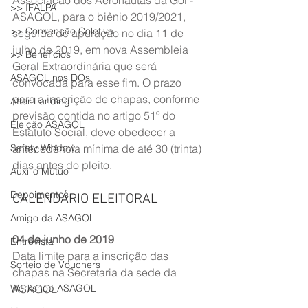
Associação dos Aeronautas da Gol - 
>> IFALPA
ASAGOL, para o biênio 2019/2021, 
>> Convenção Coletiva
seguida de apuração no dia 11 de 
julho de 2019, em nova Assembleia 
>> Benefícios
Geral Extraordinária que será 
ASAGOL nos DOs
convocada para esse fim. O prazo 
para a inscrição de chapas, conforme 
After Landing
previsão contida no artigo 51º do 
Eleição ASAGOL
Estatuto Social, deve obedecer a 
Safety Window
antecedência mínima de até 30 (trinta) 
dias antes do pleito.
Auxílio Mútuo
Depoimentos
CALENDÁRIO ELEITORAL
Amigo da ASAGOL
04 de junho de 2019
Entrevista
Data limite para a inscrição das 
Sorteio de Vouchers
chapas na Secretaria da sede da 
Workshop ASAGOL
ASAGOL