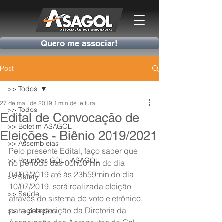
Quero me associar!
Post
>> Todos
27 de mai. de 2019
1 min de leitura
>> Todos
Edital de Convocação de
>> Boletim ASAGOL
Eleições - Biênio 2019/2021
>> Assembleias
Pelo presente Edital, faço saber que 
>> Reuniões GOL - ASAGOL
no período das 00h00min do dia 
04/07/2019 até às 23h59min do dia 
>> Safety
10/07/2019, será realizada eleição 
>> Saúde
através do sistema de voto eletrônico, 
para composição da Diretoria da 
>> Legislação