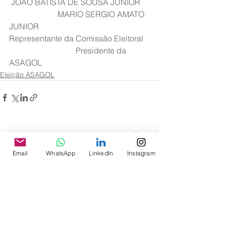
 JOÃO BATISTA DE SOUSA JÚNIOR      
                        MARIO SERGIO AMATO 
JUNIOR
Representante da Comissão Eleitoral    
                                 Presidente da 
ASAGOL
Eleição ASAGOL
Ver tudo
Posts recentes
Email
WhatsApp
LinkedIn
Instagram