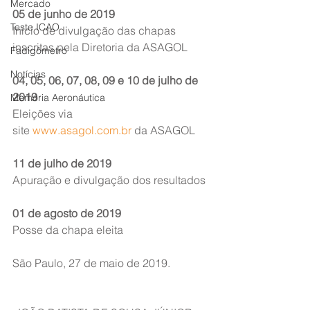
Mercado
05 de junho de 2019
Teste ICAO
Início de divulgação das chapas 
inscritas pela Diretoria da ASAGOL
Fadigômetro
Notícias
04, 05, 06, 07, 08, 09 e 10 de julho de 
2019
Memória Aeronáutica
Eleições via 
site 
www.asagol.com.br
 da ASAGOL
11 de julho de 2019
Apuração e divulgação dos resultados
01 de agosto de 2019
Posse da chapa eleita
São Paulo, 27 de maio de 2019.