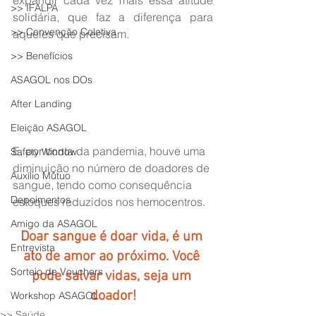
expandir cada vez mais essa atitude 
>> IFALPA
solidária, que faz a diferença para 
>> Convenção Coletiva
aqueles que precisam.
>> Benefícios
ASAGOL nos DOs
After Landing
Eleição ASAGOL
E, por conta da pandemia, houve uma 
Safety Window
diminuição no número de doadores de 
Auxílio Mútuo
sangue, tendo como consequência 
Depoimentos
estoques reduzidos nos hemocentros.
Amigo da ASAGOL
Doar sangue é doar vida, é um 
Entrevista
ato de amor ao próximo. Você 
Sorteio de Vouchers
pode salvar vidas, seja um 
doador!
Workshop ASAGOL
>> Saúde