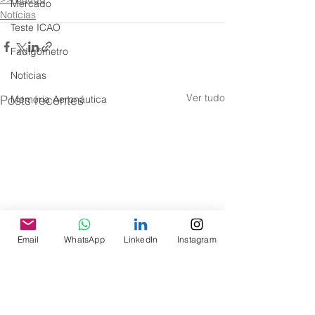
Mercado
Notícias
Teste ICAO
Fadigômetro
Notícias
Ver tudo
Posts recentes
Memória Aeronáutica
Email
WhatsApp
LinkedIn
Instagram