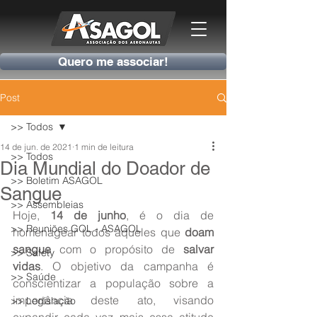
Quero me associar!
Post
>> Todos
14 de jun. de 2021
1 min de leitura
>> Todos
Dia Mundial do Doador de
>> Boletim ASAGOL
Sangue
>> Assembleias
Hoje, 
14 de junho
, é o dia de 
>> Reuniões GOL - ASAGOL
homenagear todos aqueles que 
doam 
sangue
 com o propósito de 
salvar 
>> Safety
vidas
. O objetivo da campanha é 
>> Saúde
conscientizar a população sobre a 
importância deste ato, visando 
>> Legislação