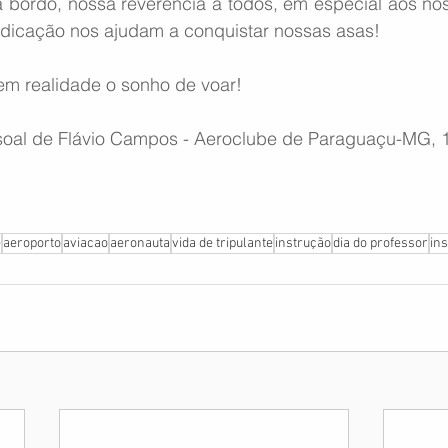
 bordo, nossa reverência a todos, em especial aos noss
dicação nos ajudam a conquistar nossas asas!
em realidade o sonho de voar!
soal de Flávio Campos - Aeroclube de Paraguaçu-MG, 
e
aeroporto
aviacao
aeronauta
vida de tripulante
instrução
dia do professor
ins