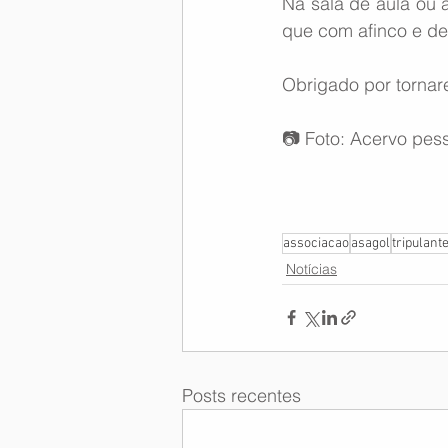
Na sala de aula ou a
que com afinco e de
Obrigado por tornar
📷 Foto: Acervo pes
associacao
asagol
tripulant
Notícias
Posts recentes