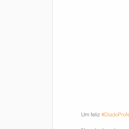
Memória Aeronáutica
Um feliz 
#DiadoProf