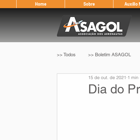
Home
Sobre
Auxílio
>> Todos
>> Boletim ASAGOL
15 de out. de 2021
1 min 
>> Legislação
>> IFALPA
Dia do Pr
Eleição ASAGOL
Safety Wi
Sorteio de Vouchers
Worksh