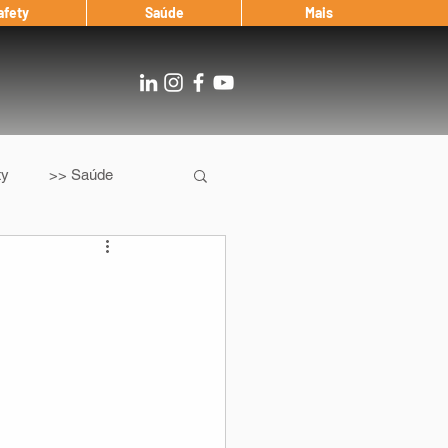
afety
Saúde
Mais
ty
>> Saúde
Os
After Landing
Entrevista
Notícias