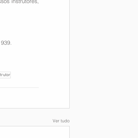
os instrutores, 
1939.
trutor
Ver tudo