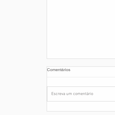
Comentários
Escreva um comentário
Assaltos a Vans de
Tripulantes Gol