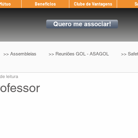
 Mútuo
Benefícios
Clube de Vantagens
S
Quero me associar!
>> Assembleias
>> Reuniões GOL - ASAGOL
>> Safe
de leitura
>> Convenção Coletiva
>> Benefícios
ASAGOL nos D
ofessor
ndow
Auxílio Mútuo
Depoimentos
Amigo da ASAGOL
op ASAGOL
Mercado
Teste ICAO
Fadigômetro