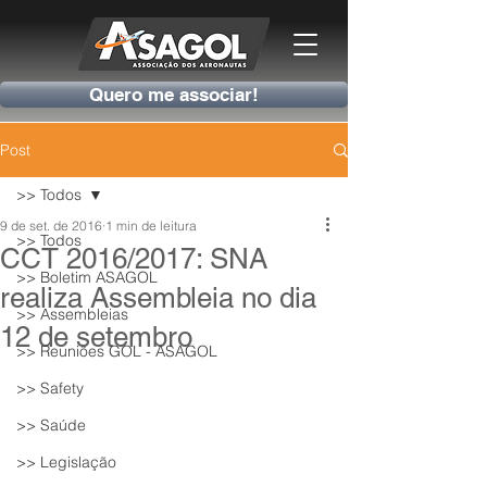
Quero me associar!
Post
>> Todos
9 de set. de 2016
1 min de leitura
>> Todos
CCT 2016/2017: SNA
>> Boletim ASAGOL
realiza Assembleia no dia
>> Assembleias
12 de setembro
>> Reuniões GOL - ASAGOL
>> Safety
>> Saúde
>> Legislação