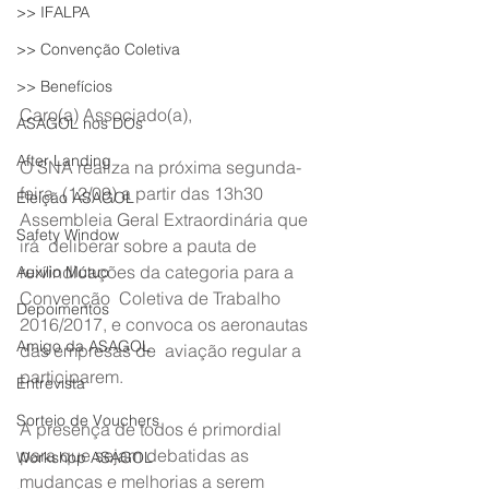
>> IFALPA
>> Convenção Coletiva
>> Benefícios
Caro(a) Associado(a),
ASAGOL nos DOs
After Landing
O SNA realiza na próxima segunda-
feira  (12/09) a partir das 13h30 
Eleição ASAGOL
Assembleia Geral Extraordinária que 
Safety Window
irá  deliberar sobre a pauta de 
reivindicações da categoria para a 
Auxílio Mútuo
Convenção  Coletiva de Trabalho 
Depoimentos
2016/2017, e convoca os aeronautas 
Amigo da ASAGOL
das empresas de  aviação regular a 
participarem.
Entrevista
Sorteio de Vouchers
A presença de todos é primordial  
para que sejam debatidas as 
Workshop ASAGOL
mudanças e melhorias a serem 