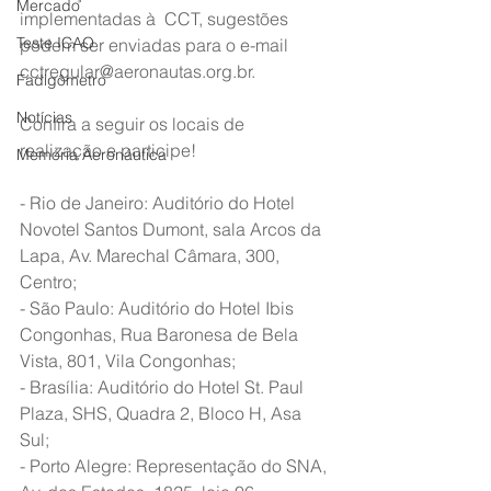
Mercado
implementadas à  CCT, sugestões 
Teste ICAO
podem ser enviadas para o e-mail  
cctregular@aeronautas.org.br.
Fadigômetro
Notícias
Confira a seguir os locais de 
realização e participe!
Memória Aeronáutica
- Rio de Janeiro: Auditório do Hotel 
Novotel Santos Dumont, sala Arcos da 
Lapa, Av. Marechal Câmara, 300, 
Centro;
- São Paulo: Auditório do Hotel Ibis 
Congonhas, Rua Baronesa de Bela 
Vista, 801, Vila Congonhas;
- Brasília: Auditório do Hotel St. Paul 
Plaza, SHS, Quadra 2, Bloco H, Asa 
Sul;
- Porto Alegre: Representação do SNA, 