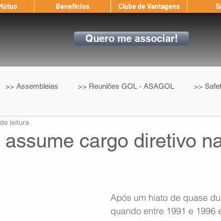
 Mútuo
Benefícios
Clube de Vantagens
S
Quero me associar!
>> Assembleias
>> Reuniões GOL - ASAGOL
>> Safe
de leitura
>> Convenção Coletiva
>> Benefícios
ASAGOL nos D
o assume cargo diretivo n
ndow
Auxílio Mútuo
Depoimentos
Amigo da ASAGOL
Após um hiato de quase du
op ASAGOL
Mercado
Teste ICAO
Fadigômetro
quando entre 1991 e 1996 e