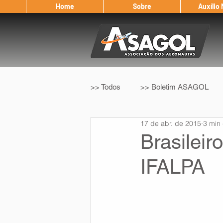
Home
Sobre
Auxílio
>> Todos
>> Boletim ASAGOL
17 de abr. de 2015
3 min 
>> Legislação
>> IFALPA
Brasileir
IFALPA
Eleição ASAGOL
Safety Wi
Sorteio de Vouchers
Worksh