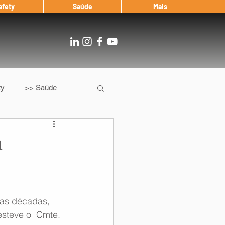
afety
Saúde
Mais
ty
>> Saúde
Os
After Landing
a
Entrevista
as décadas, 
Notícias
steve o  Cmte. 