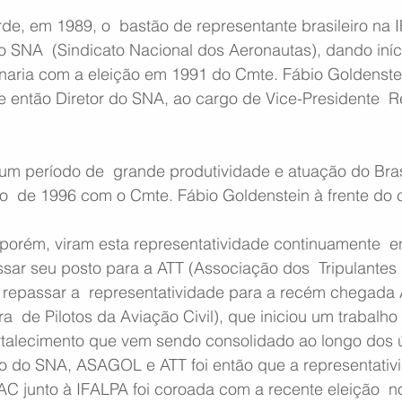
de, em 1989, o  bastão de representante brasileiro na I
 SNA  (Sindicato Nacional dos Aeronautas), dando iníc
naria com a eleição em 1991 do Cmte. Fábio Goldenstein
 então Diretor do SNA, ao cargo de Vice-Presidente  R
 um período de  grande produtividade e atuação do Bras
o  de 1996 com o Cmte. Fábio Goldenstein à frente do 
 porém, viram esta representatividade continuamente  e
sar seu posto para a ATT (Associação dos  Tripulantes 
u repassar a  representatividade para a recém chegad
a  de Pilotos da Aviação Civil), que iniciou um trabalho
rtalecimento que vem sendo consolidado ao longo dos ú
o do SNA, ASAGOL e ATT foi então que a representativi
C junto à IFALPA foi coroada com a recente eleição  no