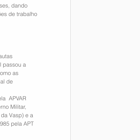
íses, dando 
es de trabalho 
autas 
l passou a 
como as 
al de 
ela  APVAR 
no Militar, 
 da Vasp) e a 
1985 pela APT 