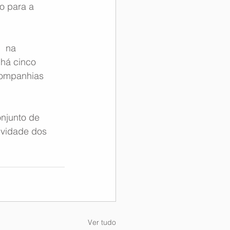
o para a 
  na 
há cinco 
companhias 
njunto de 
ividade dos 
Ver tudo