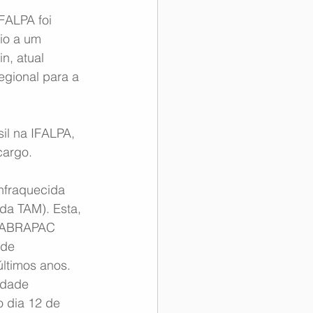
FALPA foi 
io a um 
, atual  
egional para a 
il na IFALPA, 
cargo.
nfraquecida 
da TAM). Esta, 
a ABRAPAC 
 de 
ltimos anos. 
dade  
 dia 12 de 