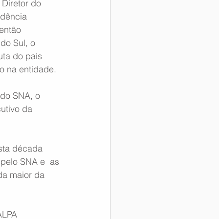
Diretor do 
idência 
então 
do Sul, o 
uta do país 
o na entidade.
 do SNA, o 
utivo da  
sta década 
elo SNA e  as 
da maior da 
ALPA  