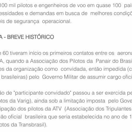
100 mil pilotos e engenheiros de voo em quase 100  pa
cessidades e demandas em busca de  melhores condiçõ
eis de segurança  operacional.
A - BREVE HISTÓRICO
60 tiveram início os primeiros contatos entre os  aeron
PA, quando a Associação dos Pilotos da  Panair do Brasi
ões da organização como  convidada, então impedida (
rasileiras) pelo  Governo Militar de assumir cargo ofici
ão de "participante convidado" passou a ser exercida p
tos da Varig), ainda sob a limitação imposta  pelo Gover
ipação dos pilotos da ATV  (Associação dos Tripulantes
ão oficial  brasileira que seria estabelecida no ano de 
otos da Transbrasil).