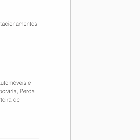
stacionamentos 
automóveis e 
orária, Perda 
eira de 