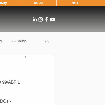
afety
Saúde
Mais
ty
>> Saúde
Os
After Landing
Entrevista
99/ABRIL 
Notícias
DOs - 