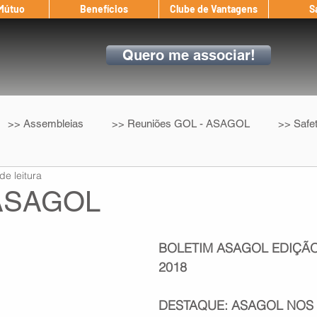
 Mútuo
Benefícios
Clube de Vantagens
S
Quero me associar!
>> Assembleias
>> Reuniões GOL - ASAGOL
>> Safe
de leitura
>> Convenção Coletiva
>> Benefícios
ASAGOL nos D
 ASAGOL
ndow
Auxílio Mútuo
Depoimentos
Amigo da ASAGOL
BOLETIM ASAGOL EDIÇÃO 
2018
op ASAGOL
Mercado
Teste ICAO
Fadigômetro
DESTAQUE: ASAGOL NOS 