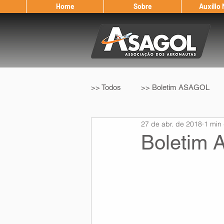
Home
Sobre
Auxílio
>> Todos
>> Boletim ASAGOL
27 de abr. de 2018
1 min 
>> Legislação
>> IFALPA
Boletim
Eleição ASAGOL
Safety Wi
Sorteio de Vouchers
Worksh