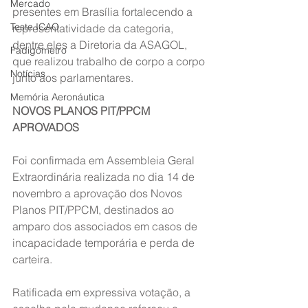
Mercado
presentes em Brasília fortalecendo a 
Teste ICAO
representatividade da categoria, 
dentre eles a Diretoria da ASAGOL, 
Fadigômetro
que realizou trabalho de corpo a corpo 
Notícias
junto aos parlamentares.
Memória Aeronáutica
NOVOS PLANOS PIT/PPCM 
APROVADOS
Foi confirmada em Assembleia Geral 
Extraordinária realizada no dia 14 de 
novembro a aprovação dos Novos 
Planos PIT/PPCM, destinados ao 
amparo dos associados em casos de 
incapacidade temporária e perda de 
carteira.
Ratificada em expressiva votação, a 