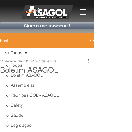
Quero me associar!
Post
>> Todos
15 de nov. de 2014
2 min de leitura
>> Todos
Boletim ASAGOL
>> Boletim ASAGOL
>> Assembleias
>> Reuniões GOL - ASAGOL
>> Safety
>> Saúde
>> Legislação