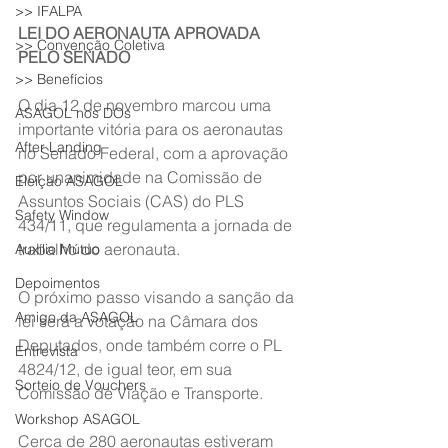
>> IFALPA
LEI DO AERONAUTA APROVADA 
>> Convenção Coletiva
PELO SENADO
>> Benefícios
O dia 12 de novembro marcou uma 
ASAGOL nos DOs
importante vitória para os aeronautas 
After Landing
no Senado Federal, com a aprovação 
por unanimidade na Comissão de 
Eleição ASAGOL
Assuntos Sociais (CAS) do PLS 
Safety Window
434/11, que regulamenta a jornada de 
trabalho do aeronauta.
Auxílio Mútuo
Depoimentos
O próximo passo visando a sanção da 
Amigo da ASAGOL
lei será a votação na Câmara dos 
Deputados, onde também corre o PL 
Entrevista
4824/12, de igual teor, em sua 
Sorteio de Vouchers
Comissão de Viação e Transporte.
Workshop ASAGOL
Cerca de 280 aeronautas estiveram 