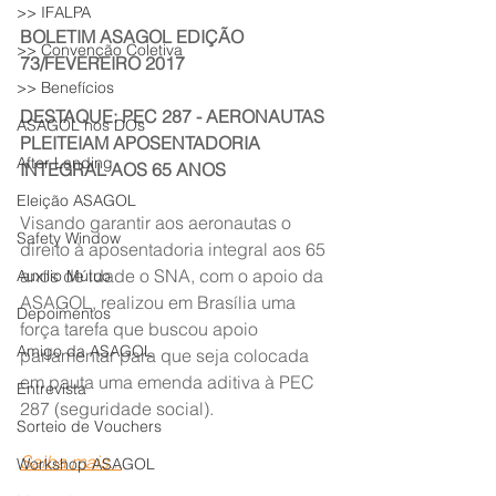
>> IFALPA
BOLETIM ASAGOL EDIÇÃO 
>> Convenção Coletiva
73/FEVEREIRO 2017
>> Benefícios
DESTAQUE: PEC 287 - AERONAUTAS 
ASAGOL nos DOs
PLEITEIAM APOSENTADORIA 
After Landing
INTEGRAL AOS 65 ANOS
Eleição ASAGOL
Visando garantir aos aeronautas o 
Safety Window
direito à aposentadoria integral aos 65 
anos de idade o SNA, com o apoio da 
Auxílio Mútuo
ASAGOL, realizou em Brasília uma 
Depoimentos
força tarefa que buscou apoio 
Amigo da ASAGOL
parlamentar para que seja colocada 
em pauta uma emenda aditiva à PEC 
Entrevista
287 (seguridade social).
Sorteio de Vouchers
Saiba mais...
Workshop ASAGOL