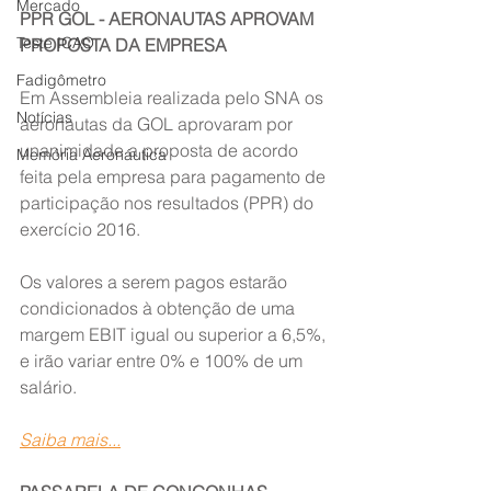
Mercado
PPR GOL - AERONAUTAS APROVAM 
Teste ICAO
PROPOSTA DA EMPRESA
Fadigômetro
Em Assembleia realizada pelo SNA os 
Notícias
aeronautas da GOL aprovaram por 
unanimidade a proposta de acordo 
Memória Aeronáutica
feita pela empresa para pagamento de 
participação nos resultados (PPR) do 
exercício 2016.
Os valores a serem pagos estarão 
condicionados à obtenção de uma 
margem EBIT igual ou superior a 6,5%, 
e irão variar entre 0% e 100% de um 
salário.
Saiba mais...