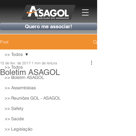
Quero me associar!
Post
>> Todos
15 de fev. de 2017
1 min de leitura
>> Todos
Boletim ASAGOL
>> Boletim ASAGOL
>> Assembleias
>> Reuniões GOL - ASAGOL
>> Safety
>> Saúde
>> Legislação