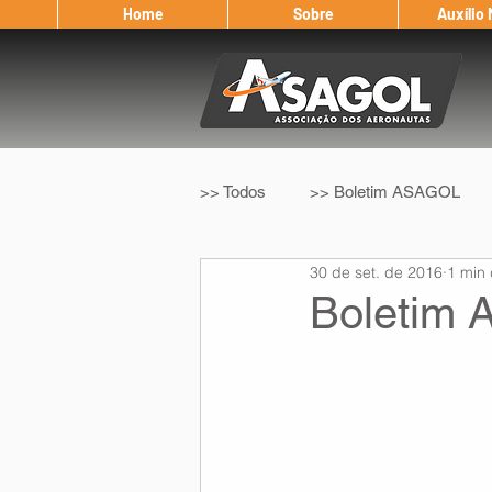
Home
Sobre
Auxílio
>> Todos
>> Boletim ASAGOL
30 de set. de 2016
1 min 
>> Legislação
>> IFALPA
Boletim
Eleição ASAGOL
Safety Wi
Sorteio de Vouchers
Worksh