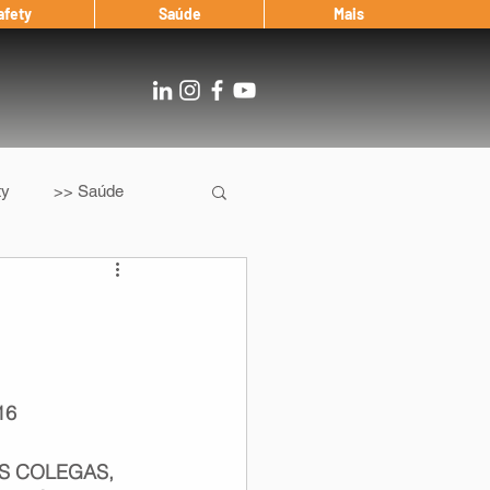
afety
Saúde
Mais
ty
>> Saúde
Os
After Landing
Entrevista
16
Notícias
S COLEGAS, 