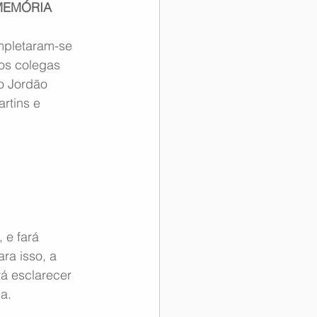
MEMÓRIA
mpletaram-se 
os colegas 
o Jordão 
rtins e 
e fará 
ra isso, a 
á esclarecer 
a.