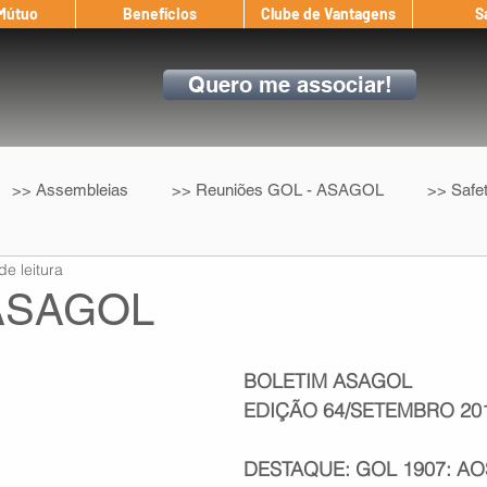
 Mútuo
Benefícios
Clube de Vantagens
S
Quero me associar!
>> Assembleias
>> Reuniões GOL - ASAGOL
>> Safe
de leitura
>> Convenção Coletiva
>> Benefícios
ASAGOL nos D
 ASAGOL
ndow
Auxílio Mútuo
Depoimentos
Amigo da ASAGOL
BOLETIM ASAGOL 
EDIÇÃO 64/SETEMBRO 20
op ASAGOL
Mercado
Teste ICAO
Fadigômetro
DESTAQUE: GOL 1907: AO