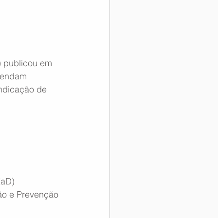
 publicou em 
etendam 
ndicação de 
EaD) 
ção e Prevenção 