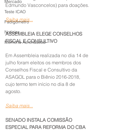
Mercado
Edmundo Vasconcelos) para doações.
Teste ICAO
Saiba mais...
Fadigômetro
Notícias
ASSEMBLEIA ELEGE CONSELHOS 
FISCAL E CONSULTIVO
Memória Aeronáutica
Em Assembleia realizada no dia 14 de 
julho foram eleitos os membros dos 
Conselhos Fiscal e Consultivo da 
ASAGOL para o Biênio 2016-2018, 
cujo termo tem início no dia 8 de 
agosto.
Saiba mais...
SENADO INSTALA COMISSÃO 
ESPECIAL PARA REFORMA DO CBA