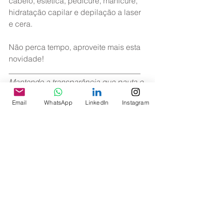
cabelo, estética, pedicure, manicure, 
hidratação capilar e depilação a laser 
e cera.
Não perca tempo, aproveite mais esta 
novidade!
__________________________________
Mantendo a transparência que pauta o 
trabalho da Diretoria da Associação, 
Email
WhatsApp
LinkedIn
Instagram
disponibilizamos a seguir o número de 
Associados em gozo dos benefícios 
dos Planos PIT/PPCM no fechamento 
do mês de junho.