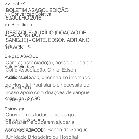
>> IFALPA
BOLETIM ASAGOL EDIÇÃO 
>> Convenção Coletiva
59/JULHO 2016
>> Benefícios
DESTAQUE: AUXÍLIO (DOAÇÃO DE 
ASAGOL nos DOs
SANGUE) - CMTE. EDSON ADRIANO 
After Landing
HAACK
Eleição ASAGOL
Caro(a) associado(a), nosso colega de 
Safety Window
Gol e Associação, Cmte. Edson 
Adriano Haack, encontra-se internado 
Auxílio Mútuo
no Hospital Paulistano e necessita do 
Depoimentos
nosso apoio com doações de sangue 
Amigo da ASAGOL
e plaquetas.
Entrevista
Convidamos todos aqueles que 
Sorteio de Vouchers
desejarem e puderem ajudar a 
comparecerem ao Banco de Sangue 
Workshop ASAGOL
(Unidade Brigadeiro ou Hospital 