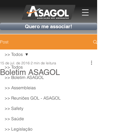
Quero me associar!
Post
>> Todos
15 de jul. de 2016
2 min de leitura
>> Todos
Boletim ASAGOL
>> Boletim ASAGOL
>> Assembleias
>> Reuniões GOL - ASAGOL
>> Safety
>> Saúde
>> Legislação