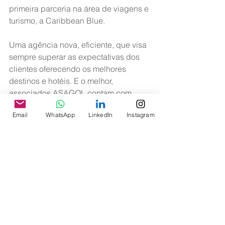
primeira parceria na área de viagens e 
turismo, a Caribbean Blue.
Uma agência nova, eficiente, que visa 
sempre superar as expectativas dos 
clientes oferecendo os melhores 
destinos e hotéis. E o melhor, 
associados ASAGOL contam com 
descontos de até 10%!
Email
WhatsApp
LinkedIn
Instagram
Para saber mais entre em contato 
diretamente com a agência pelos 
telefones 11 2305-8367 ou 11 2305-
9954, ou com a ASAGOL pelos 
telefones 11 2364-1810, 11 5533-4197 
ou 11 97691-6599.
>> Boletim ASAGOL