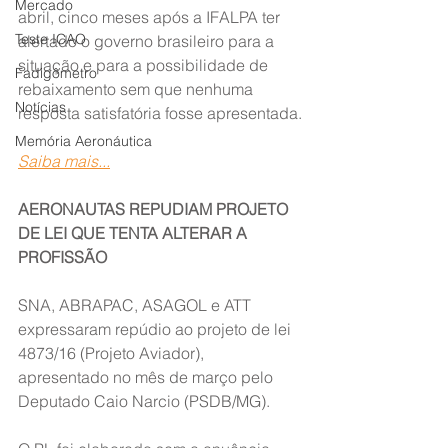
Mercado
abril, cinco meses após a IFALPA ter 
Teste ICAO
alertado o governo brasileiro para a 
situação e para a possibilidade de 
Fadigômetro
rebaixamento sem que nenhuma 
Notícias
resposta satisfatória fosse apresentada.
Memória Aeronáutica
Saiba mais...
AERONAUTAS REPUDIAM PROJETO 
DE LEI QUE TENTA ALTERAR A 
PROFISSÃO
SNA, ABRAPAC, ASAGOL e ATT 
expressaram repúdio ao projeto de lei 
4873/16 (Projeto Aviador), 
apresentado no mês de março pelo 
Deputado Caio Narcio (PSDB/MG).