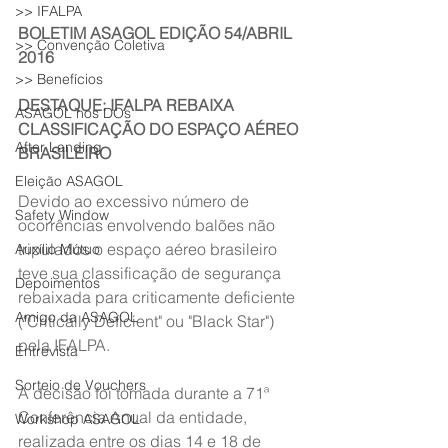
>> IFALPA
BOLETIM ASAGOL EDIÇÃO 54/ABRIL 
>> Convenção Coletiva
2016
>> Benefícios
DESTAQUE: IFALPA REBAIXA 
ASAGOL nos DOs
CLASSIFICAÇÃO DO ESPAÇO AÉREO 
After Landing
BRASILEIRO
Eleição ASAGOL
Devido ao excessivo número de 
Safety Window
ocorrências envolvendo balões não 
tripulados o espaço aéreo brasileiro 
Auxílio Mútuo
teve sua classificação de segurança 
Depoimentos
rebaixada para criticamente deficiente 
Amigo da ASAGOL
("Critically Deficient" ou "Black Star") 
pela IFALPA.
Entrevista
Sorteio de Vouchers
A decisão foi tomada durante a 71ª 
Conferência Anual da entidade, 
Workshop ASAGOL
realizada entre os dias 14 e 18 de 