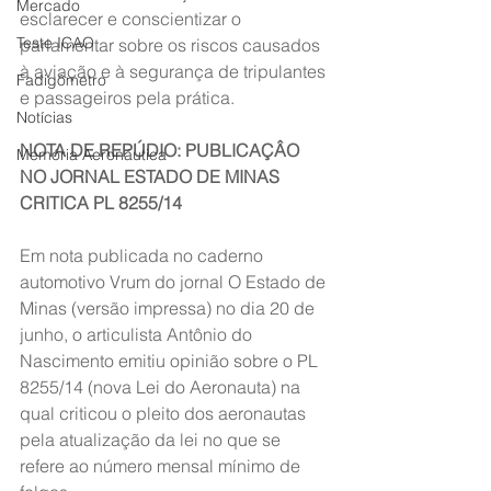
Mercado
esclarecer e conscientizar o 
Teste ICAO
parlamentar sobre os riscos causados 
à aviação e à segurança de tripulantes 
Fadigômetro
e passageiros pela prática.
Notícias
NOTA DE REPÚDIO: PUBLICAÇÂO 
Memória Aeronáutica
NO JORNAL ESTADO DE MINAS 
CRITICA PL 8255/14
Em nota publicada no caderno 
automotivo Vrum do jornal O Estado de 
Minas (versão impressa) no dia 20 de 
junho, o articulista Antônio do 
Nascimento emitiu opinião sobre o PL 
8255/14 (nova Lei do Aeronauta) na 
qual criticou o pleito dos aeronautas 
pela atualização da lei no que se 
refere ao número mensal mínimo de 