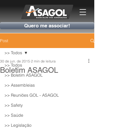
Quero me associar!
Post
>> Todos
30 de jun. de 2015
2 min de leitura
>> Todos
Boletim ASAGOL
>> Boletim ASAGOL
>> Assembleias
>> Reuniões GOL - ASAGOL
>> Safety
>> Saúde
>> Legislação