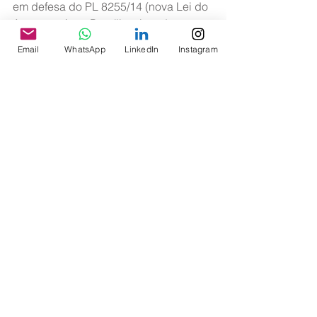
em defesa do PL 8255/14 (nova Lei do 
Aeronauta) em Brasília, visando a 
conscientização dos deputados que 
Email
WhatsApp
LinkedIn
Instagram
fazem parte da Comissão de Viação e 
Transportes (CVT) da Câmara para a 
importância da aprovação do projeto 
que será votado na quarta-feira, dia 1º 
de julho.
A aviação nacional passa por um 
momento histórico, que vislumbra um 
novo horizonte para a categoria e para 
a segurança de voo no Brasil. 
Participe você também deste 
importante marco!
Compareça uniformizado ao Planalto 
Central e demonstre seu apoio à 
aprovação da nova Lei do Aeronauta!