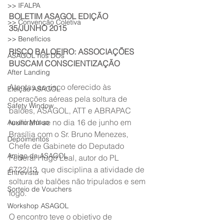
>> IFALPA
BOLETIM ASAGOL EDIÇÃO 
>> Convenção Coletiva
35/JUNHO 2015
>> Benefícios
RISCO BALOEIRO: ASSOCIAÇÕES 
ASAGOL nos DOs
BUSCAM CONSCIENTIZAÇÃO
After Landing
Atentas ao risco oferecido às 
Eleição ASAGOL
operações aéreas pela soltura de 
Safety Window
balões, ASAGOL, ATT e ABRAPAC 
reuniram-se no dia 16 de junho em 
Auxílio Mútuo
Brasília com o Sr. Bruno Menezes, 
Depoimentos
Chefe de Gabinete do Deputado 
Amigo da ASAGOL
Federal Hugo Leal, autor do PL 
6722/13, que disciplina a atividade de 
Entrevista
soltura de balões não tripulados e sem 
Sorteio de Vouchers
fogo.
Workshop ASAGOL
O encontro teve o objetivo de 