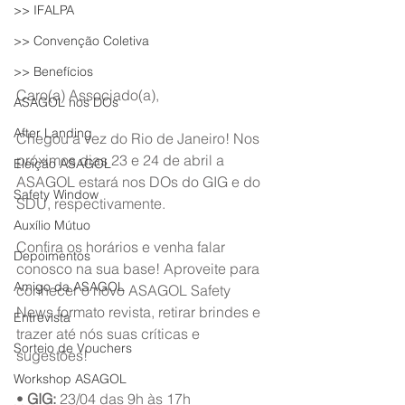
>> IFALPA
>> Convenção Coletiva
>> Benefícios
Caro(a) Associado(a),
ASAGOL nos DOs
After Landing
Chegou a vez do Rio de Janeiro! Nos 
próximos dias 23 e 24 de abril a 
Eleição ASAGOL
ASAGOL estará nos DOs do GIG e do 
Safety Window
SDU, respectivamente.
Auxílio Mútuo
Confira os horários e venha falar 
Depoimentos
conosco na sua base! Aproveite para 
Amigo da ASAGOL
conhecer o novo ASAGOL Safety 
News formato revista, retirar brindes e 
Entrevista
trazer até nós suas críticas e 
Sorteio de Vouchers
sugestões!
Workshop ASAGOL
• 
GIG:
 23/04 das 9h às 17h