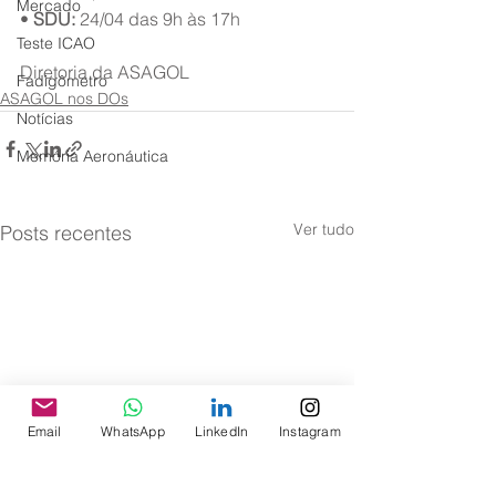
Mercado
• 
SDU:
 24/04 das 9h às 17h
Teste ICAO
Diretoria da ASAGOL
Fadigômetro
ASAGOL nos DOs
Notícias
Memória Aeronáutica
Ver tudo
Posts recentes
Email
WhatsApp
LinkedIn
Instagram