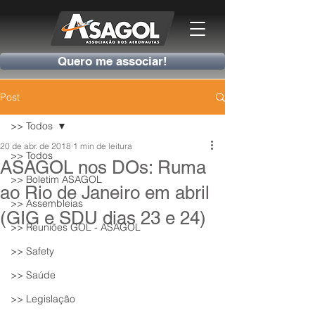
Quero me associar!
Post
>> Todos
20 de abr. de 2018
1 min de leitura
>> Todos
ASAGOL nos DOs: Ruma
>> Boletim ASAGOL
ao Rio de Janeiro em abril
>> Assembleias
(GIG e SDU dias 23 e 24)
>> Reuniões GOL - ASAGOL
>> Safety
>> Saúde
>> Legislação