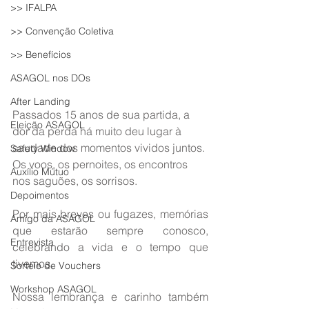
>> IFALPA
>> Convenção Coletiva
>> Benefícios
ASAGOL nos DOs
After Landing
Passados 15 anos de sua partida, a 
Eleição ASAGOL
dor da perda há muito deu lugar à 
saudade dos momentos vividos juntos. 
Safety Window
Os voos, os pernoites, os encontros 
Auxílio Mútuo
nos saguões, os sorrisos.
Depoimentos
Por mais breves ou fugazes, memórias 
Amigo da ASAGOL
que estarão sempre conosco, 
Entrevista
celebrando a vida e o tempo que 
tivemos.
Sorteio de Vouchers
Workshop ASAGOL
Nossa lembrança e carinho também 