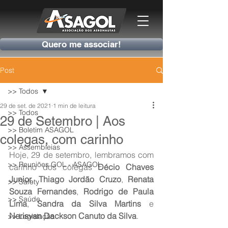
Quero me associar!
Post
>> Todos
29 de set. de 2021
1 min de leitura
>> Todos
29 de Setembro | Aos
>> Boletim ASAGOL
colegas, com carinho
>> Assembleias
Hoje, 29 de setembro, lembramos com 
>> Reuniões GOL - ASAGOL
carinho dos colegas 
Décio Chaves 
Junior
, 
Thiago Jordão Cruzo
, 
Renata 
>> Safety
Souza Fernandes
, 
Rodrigo de Paula 
>> Saúde
Lima
, 
Sandra da Silva Martins
 e 
Nerisvan Dackson Canuto da Silva
.
>> Legislação