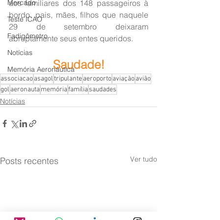
Mercado
aos familiares dos 148 passageiros à 
bordo. pais, mães, filhos que naquele 
Teste ICAO
29 de setembro deixaram 
Fadigômetro
abruptamente seus entes queridos.
Notícias
Saudade!
Memória Aeronáutica
associacao
asagol
tripulante
aeroporto
aviação
avião
gol
aeronauta
memória
família
saudades
Notícias
Ver tudo
Posts recentes