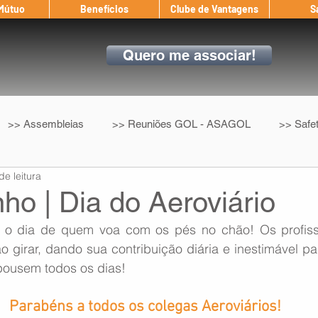
 Mútuo
Benefícios
Clube de Vantagens
S
Quero me associar!
>> Assembleias
>> Reuniões GOL - ASAGOL
>> Safe
de leitura
>> Convenção Coletiva
>> Benefícios
ASAGOL nos D
ho | Dia do Aeroviário
o dia de quem voa com os pés no chão! Os profissi
ndow
Auxílio Mútuo
Depoimentos
Amigo da ASAGOL
o girar, dando sua contribuição diária e inestimável pa
pousem todos os dias!
op ASAGOL
Mercado
Teste ICAO
Fadigômetro
Parabéns a todos os colegas Aeroviários!