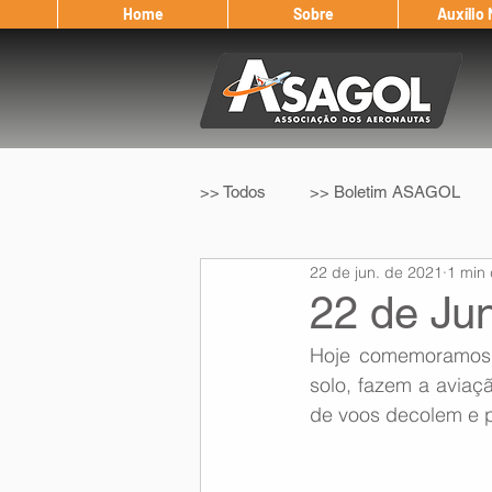
Home
Sobre
Auxílio
>> Todos
>> Boletim ASAGOL
22 de jun. de 2021
1 min 
>> Legislação
>> IFALPA
22 de Jun
Hoje comemoramos 
Eleição ASAGOL
Safety Wi
solo, fazem a aviaçã
de voos decolem e 
Sorteio de Vouchers
Worksh