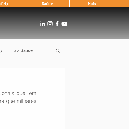
afety
Saúde
Mais
ty
>> Saúde
Os
After Landing
onais que, em 
Entrevista
ra que milhares 
Notícias