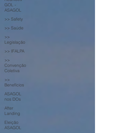
GOL -
ASAGOL
>> Safety
>> Saúde
>>
Legislação
>> IFALPA
>>
Convenção
Coletiva
>>
Benefícios
ASAGOL
nos DOs
After
Landing
Eleição
ASAGOL