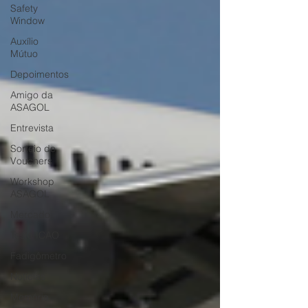
Safety
Window
Auxílio
Mútuo
Depoimentos
Amigo da
ASAGOL
Entrevista
Sorteio de
Vouchers
Workshop
ASAGOL
Mercado
Teste ICAO
Fadigômetro
Notícias
Memória