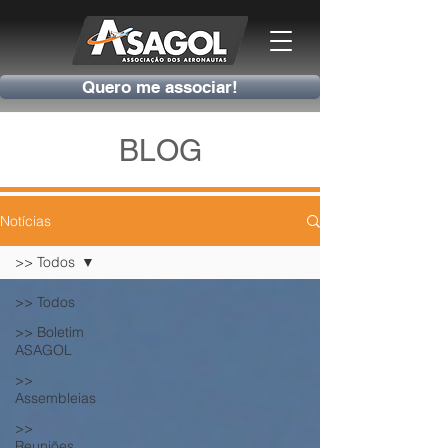
Quero me associar!
BLOG
Notícias
>> Todos
>> Todos
>> Boletim
ASAGOL
>>
Assembleias
>>
Reuniões