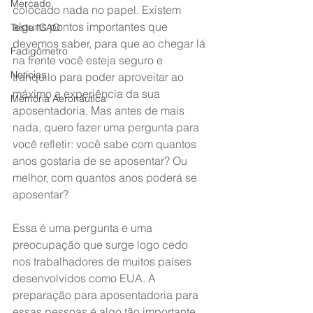
Mercado
colocado nada no papel. Existem 
alguns pontos importantes que 
Teste ICAO
devemos saber, para que ao chegar lá 
Fadigômetro
na frente você esteja seguro e 
Notícias
tranquilo para poder aproveitar ao 
máximo a experiência da sua 
Memória Aeronáutica
aposentadoria. Mas antes de mais 
nada, quero fazer uma pergunta para 
você refletir: você sabe com quantos 
anos gostaria de se aposentar? Ou 
melhor, com quantos anos poderá se 
aposentar?
Essa é uma pergunta e uma 
preocupação que surge logo cedo 
nos trabalhadores de muitos países 
desenvolvidos como EUA. A 
preparação para aposentadoria para 
essas pessoas é algo tão importante 