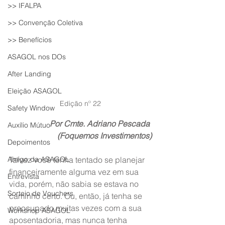
>> IFALPA
>> Convenção Coletiva
>> Benefícios
ASAGOL nos DOs
After Landing
Eleição ASAGOL
Edição nº 22
Safety Window
Por Cmte. Adriano Pescada 
Auxílio Mútuo
(Foquemos Investimentos)
Depoimentos
Talvez você tenha tentado se planejar 
Amigo da ASAGOL
financeiramente alguma vez em sua 
Entrevista
vida, porém, não sabia se estava no 
Sorteio de Vouchers
caminho certo. Ou, então, já tenha se 
preocupado muitas vezes com a sua 
Workshop ASAGOL
aposentadoria, mas nunca tenha 