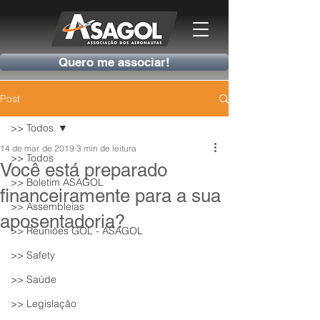
Quero me associar!
Post
>> Todos
14 de mar. de 2019
3 min de leitura
>> Todos
Você está preparado
>> Boletim ASAGOL
financeiramente para a sua
>> Assembleias
aposentadoria?
>> Reuniões GOL - ASAGOL
>> Safety
>> Saúde
>> Legislação