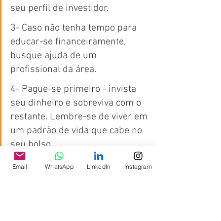
seu perfil de investidor. 
3- Caso não tenha tempo para 
educar-se financeiramente, 
busque ajuda de um 
profissional da área. 
4- Pague-se primeiro - invista 
seu dinheiro e sobreviva com o 
restante. Lembre-se de viver em 
um padrão de vida que cabe no 
seu bolso. 
5- Planeje-se e tenha metas 
Email
WhatsApp
LinkedIn
Instagram
enquanto ainda está com 
disposição para tal. Se um de 
seus objetivos é empreender, 
crie condições físicas, mentais e 