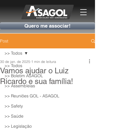
Quero me associar!
Post
>> Todos
30 de jan. de 2025
1 min de leitura
>> Todos
Vamos ajudar o Luiz
>> Boletim ASAGOL
Ricardo e sua família!
>> Assembleias
>> Reuniões GOL - ASAGOL
>> Safety
>> Saúde
>> Legislação