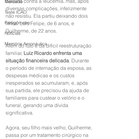
batalha contra a leucemia, mas, após 
Mercado
diversas complicações, infelizmente 
Teste ICAO
não resistiu. Ela partiu deixando dois 
Fadigômetro
filhos: Luis Felipe, de 6 anos, e 
Guilherme, de 22 anos.
Notícias
Memória Aeronáutica
Além do luto e da difícil reestruturação 
familiar, 
Luiz Ricardo enfrenta uma 
situação financeira delicada
. Durante 
o período de internação da esposa, as 
despesas médicas e os custos 
inesperados se acumularam, e, após 
sua partida, ele precisou da ajuda de 
familiares para custear o velório e o 
funeral, gerando uma dívida 
significativa.
Agora, seu filho mais velho, Guilherme, 
passa por um tratamento cirúrgico na 