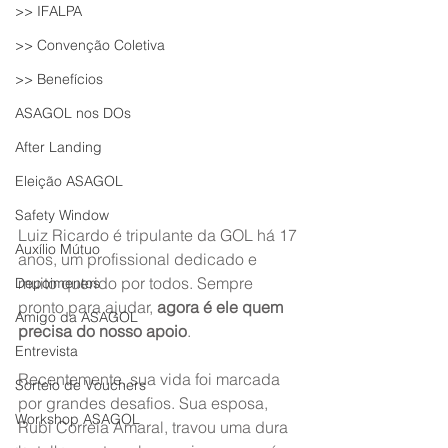
>> IFALPA
>> Convenção Coletiva
>> Benefícios
ASAGOL nos DOs
After Landing
Eleição ASAGOL
Safety Window
Luiz Ricardo é tripulante da GOL há 17 
Auxílio Mútuo
anos, um profissional dedicado e 
muito querido por todos. Sempre 
Depoimentos
pronto para ajudar, 
agora é ele quem 
Amigo da ASAGOL
precisa do nosso apoio
.
Entrevista
Recentemente, sua vida foi marcada 
Sorteio de Vouchers
por grandes desafios. Sua esposa, 
Workshop ASAGOL
Rubi Correia Amaral, travou uma dura 