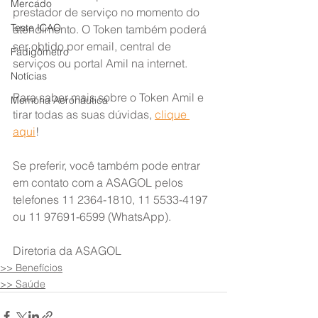
Mercado
prestador de serviço no momento do 
Teste ICAO
atendimento. O Token também poderá 
ser obtido por email, central de 
Fadigômetro
serviços ou portal Amil na internet.
Notícias
Para saber mais sobre o Token Amil e 
Memória Aeronáutica
tirar todas as suas dúvidas, 
clique 
aqui
!
Se preferir, você também pode entrar 
em contato com a ASAGOL pelos 
telefones 11 2364-1810, 11 5533-4197 
ou 11 97691-6599 (WhatsApp).
Diretoria da ASAGOL
>> Benefícios
>> Saúde