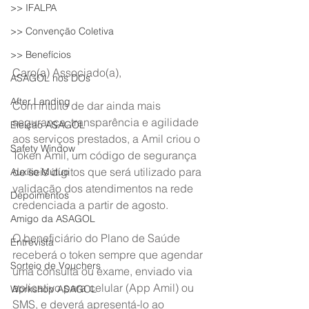
>> IFALPA
>> Convenção Coletiva
>> Benefícios
Caro(a) Associado(a),
ASAGOL nos DOs
After Landing
Com intuito de dar ainda mais 
segurança, transparência e agilidade 
Eleição ASAGOL
aos serviços prestados, a Amil criou o 
Safety Window
Token Amil, um código de segurança 
de seis dígitos que será utilizado para 
Auxílio Mútuo
validação dos atendimentos na rede 
Depoimentos
credenciada a partir de agosto.
Amigo da ASAGOL
O beneficiário do Plano de Saúde 
Entrevista
receberá o token sempre que agendar 
Sorteio de Vouchers
uma consulta ou exame, enviado via 
aplicativo para celular (App Amil) ou 
Workshop ASAGOL
SMS, e deverá apresentá-lo ao 