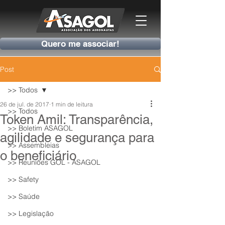
Quero me associar!
Post
>> Todos
26 de jul. de 2017
1 min de leitura
>> Todos
Token Amil: Transparência,
>> Boletim ASAGOL
agilidade e segurança para
>> Assembleias
o beneficiário
>> Reuniões GOL - ASAGOL
>> Safety
>> Saúde
>> Legislação