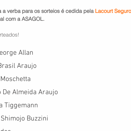
a verba para os sorteios é cedida pela 
Lacourt Segur
ial com a ASAGOL.
rteados!
George Allan
Brasil Araujo
o Moschetta
io De Almeida Araujo
ana Tiggemann
 Shimojo Buzzini