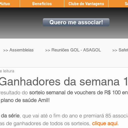
 Mútuo
Benefícios
Clube de Vantagens
S
Quero me associar!
>> Assembleias
>> Reuniões GOL - ASAGOL
>> Safe
e leitura
>> Convenção Coletiva
>> Benefícios
ASAGOL nos D
| Ganhadores da semana 
resultado do 
sorteio semanal de vouchers de R$ 100 ent
ndow
Auxílio Mútuo
Depoimentos
Amigo da ASAGOL
plano de saúde Amil!
 da série
, que vai até o fim do ano e premiará 85 assoc
op ASAGOL
Mercado
Teste ICAO
Fadigômetro
tas de ganhadores de todos os sorteios, 
clique aqui
.