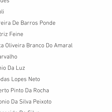
ides
li
reira De Barros Ponde
triz Feine
ta Oliveira Branco Do Amaral
arvalho
nio Da Luz
odas Lopes Neto
erto Pinto Da Rocha
nio Da Silva Peixoto