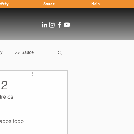
afety
Saúde
Mais
ty
>> Saúde
Os
After Landing
12
re os 
Entrevista
iados todo 
Notícias