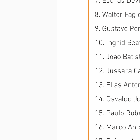
7. Esdras Dev
8. Walter Fagio
9. Gustavo Pe
10. Ingrid Bea
11. Joao Batis
12. Jussara C
13. Elias Anto
14. Osvaldo J
15. Paulo Rob
16. Marco Anto