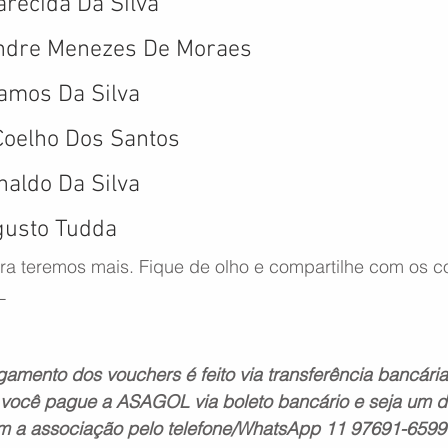
arecida Da Silva
Andre Menezes De Moraes
amos Da Silva
Coelho Dos Santos
naldo Da Silva
gusto Tudda
ira teremos mais. Fique de olho e compartilhe com os c
L
ento dos vouchers é feito via transferência bancária
você pague a ASAGOL via boleto bancário e seja um d
m a associação pelo telefone/WhatsApp 11 97691-6599 