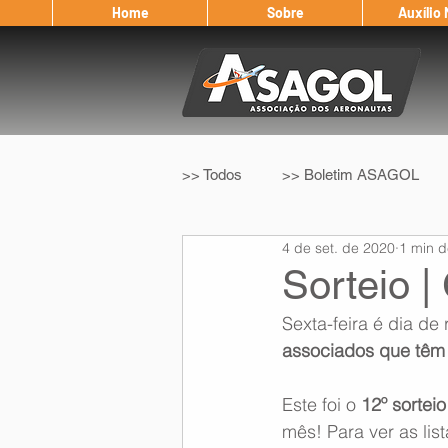
Home
Sobre
Auxílio
>> Todos
>> Boletim ASAGOL
4 de set. de 2020
1 min d
>> Legislação
>> IFALPA
Sorteio 
Sexta-feira é dia de 
Eleição ASAGOL
Safety Wi
associados que têm 
Este foi o 
12º sorteio
Sorteio de Vouchers
Worksh
mês! Para ver as lis