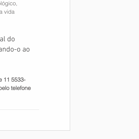
lógico, 
 vida 
al do 
ando-o ao 
e 11 5533-
elo telefone 