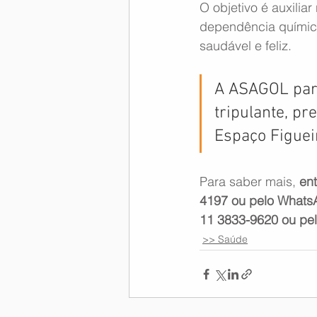
O objetivo é auxiliar
dependência químic
Memória Aeronáutica
saudável e feliz.
A ASAGOL part
tripulante, p
Espaço Figuei
Para saber mais, 
en
4197 ou pelo WhatsA
11 3833-9620 ou pe
>> Saúde