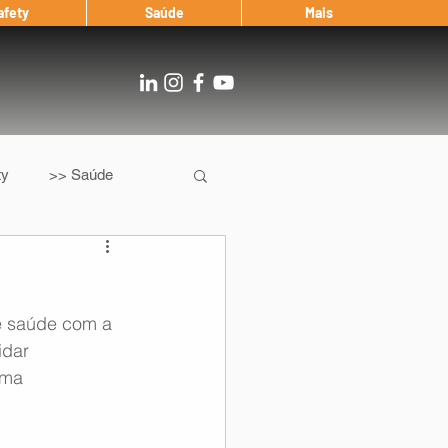
afety
Saúde
Mais
ty
>> Saúde
Os
After Landing
e saúde com a 
Entrevista
idar 
rma 
Notícias