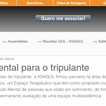
 Mútuo
Benefícios
Clube de Vantagens
S
Quero me associar!
>> Assembleias
>> Reuniões GOL - ASAGOL
>> Safe
de leitura
>> Convenção Coletiva
>> Benefícios
ASAGOL nos D
tal para o tripulante
tar do tripulante, a ASAGOL firmou parceria na área d
ndow
Auxílio Mútuo
Depoimentos
Amigo da ASAGOL
anca, um Espaço Terapêutico que tem como propósito cu
úde Mental de pessoas que estão em sofrimento, de fo
 permanente avaliação de uma equipe multissistêmica.
op ASAGOL
Mercado
Teste ICAO
Fadigômetro