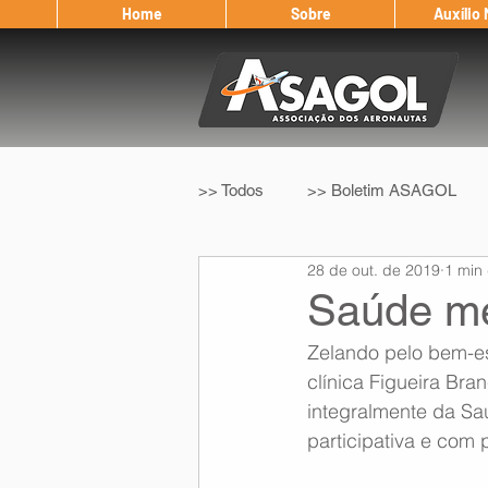
Home
Sobre
Auxílio
>> Todos
>> Boletim ASAGOL
28 de out. de 2019
1 min 
>> Legislação
>> IFALPA
Saúde men
Zelando pelo bem-es
Eleição ASAGOL
Safety Wi
clínica Figueira Br
integralmente da Sa
participativa e com
Sorteio de Vouchers
Worksh