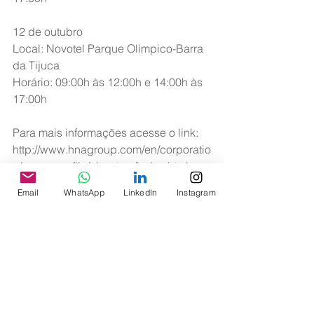
12 de outubro
Local: Novotel Parque Olímpico-Barra 
da Tijuca
Horário: 09:00h às 12:00h e 14:00h às 
17:00h
Para mais informações acesse o link:
http://www.hnagroup.com/en/corporatio
n/group-profile/about-us/index.html
Email
WhatsApp
LinkedIn
Instagram
Diretoria ASAGOL 
Ver tudo
Posts recentes