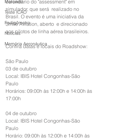
calendário do "assessment" em 
Mercado
simulador, que será  realizado no 
Teste ICAO
Brasil. O evento é uma iniciativa da 
Fadigômetro
Smile Aviation, aberto  e direcionado 
aos pilotos de linha aérea brasileiros. 
Notícias
Memória Aeronáutica
Confira datas e locais do Roadshow: 
São Paulo
03 de outubro
Local: IBIS Hotel Congonhas-São 
Paulo
Horários: 09:00h às 12:00h e 14:00h às 
17:00h
04 de outubro
Local: IBIS Hotel Congonhas-São 
Paulo
Horário: 09:00h às 12:00h e 14:00h às 