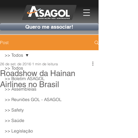
Quero me associar!
Post
>> Todos
26 de set. de 2016
1 min de leitura
>> Todos
Roadshow da Hainan
>> Boletim ASAGOL
Airlines no Brasil
>> Assembleias
>> Reuniões GOL - ASAGOL
>> Safety
>> Saúde
>> Legislação