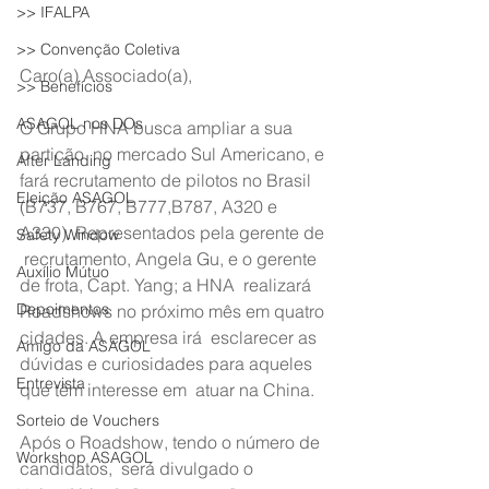
>> IFALPA
>> Convenção Coletiva
Caro(a) Associado(a), 
>> Benefícios
ASAGOL nos DOs
O Grupo HNA busca ampliar a sua 
partição  no mercado Sul Americano, e 
After Landing
fará recrutamento de pilotos no Brasil  
Eleição ASAGOL
(B737, B767, B777,B787, A320 e 
A330). Representados pela gerente de 
Safety Window
 recrutamento, Angela Gu, e o gerente 
Auxílio Mútuo
de frota, Capt. Yang; a HNA  realizará 
Depoimentos
Roadshows no próximo mês em quatro 
cidades. A empresa irá  esclarecer as 
Amigo da ASAGOL
dúvidas e curiosidades para aqueles 
Entrevista
que têm interesse em  atuar na China.
Sorteio de Vouchers
Após o Roadshow, tendo o número de 
Workshop ASAGOL
candidatos,  será divulgado o 