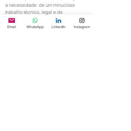
a necessidade  de um minucioso 
trabalho técnico, legal e de 
conscientização visando  inibir a 
prática.
Email
WhatsApp
LinkedIn
Instagram
Presentes à reunião representando os 
aeronautas estarão SNA, ABRAPAC, 
ASAGOL e ATT.
>> Legislação
Ver tudo
Posts recentes