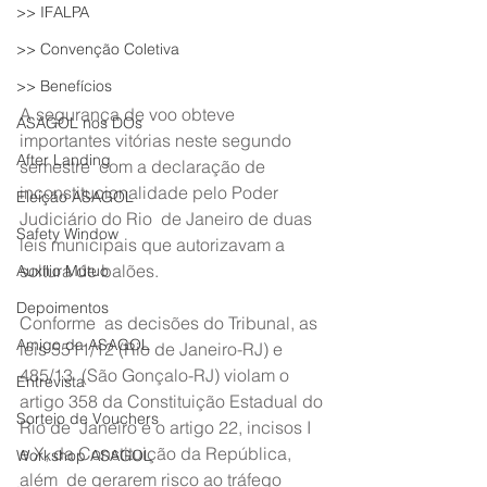
>> IFALPA
>> Convenção Coletiva
>> Benefícios
A segurança de voo obteve 
ASAGOL nos DOs
importantes vitórias neste segundo 
After Landing
semestre  com a declaração de 
inconstitucionalidade pelo Poder 
Eleição ASAGOL
Judiciário do Rio  de Janeiro de duas 
Safety Window
leis municipais que autorizavam a 
soltura de balões.
Auxílio Mútuo
Depoimentos
Conforme  as decisões do Tribunal, as 
Amigo da ASAGOL
leis 5511/12 (Rio de Janeiro-RJ) e 
485/13  (São Gonçalo-RJ) violam o 
Entrevista
artigo 358 da Constituição Estadual do 
Sorteio de Vouchers
Rio de  Janeiro e o artigo 22, incisos I 
e X, da Constituição da República, 
Workshop ASAGOL
além  de gerarem risco ao tráfego 