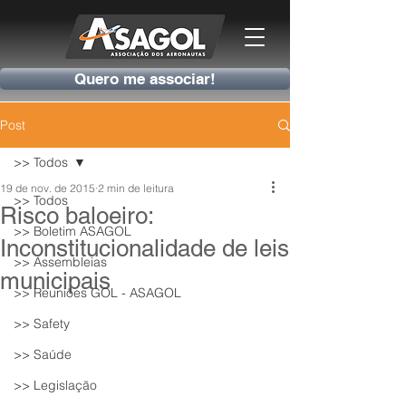
Quero me associar!
Post
>> Todos
19 de nov. de 2015
2 min de leitura
>> Todos
Risco baloeiro:
>> Boletim ASAGOL
Inconstitucionalidade de leis
>> Assembleias
municipais
>> Reuniões GOL - ASAGOL
>> Safety
>> Saúde
>> Legislação