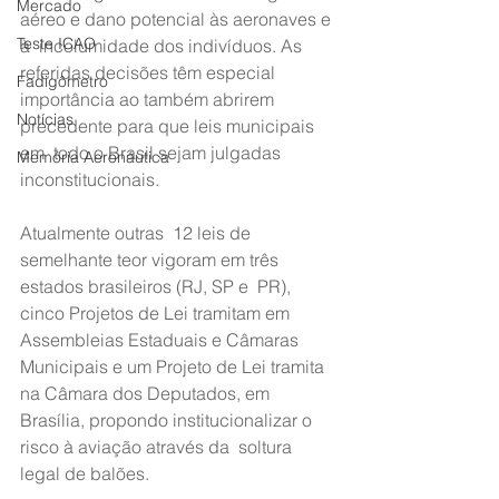
Mercado
aéreo e dano potencial às aeronaves e 
Teste ICAO
à  incolumidade dos indivíduos. As 
referidas decisões têm especial  
Fadigômetro
importância ao também abrirem 
Notícias
precedente para que leis municipais 
em  todo o Brasil sejam julgadas 
Memória Aeronáutica
inconstitucionais.
Atualmente outras  12 leis de 
semelhante teor vigoram em três 
estados brasileiros (RJ, SP e  PR), 
cinco Projetos de Lei tramitam em 
Assembleias Estaduais e Câmaras  
Municipais e um Projeto de Lei tramita 
na Câmara dos Deputados, em  
Brasília, propondo institucionalizar o 
risco à aviação através da  soltura 
legal de balões.