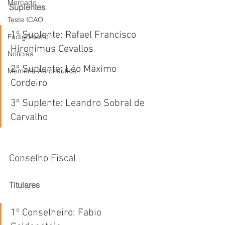
Mercado
Suplentes
Teste ICAO
1
º
 Suplente: Rafael Francisco 
Fadigômetro
Hironimus Cevallos
Notícias
2
º
 Suplente: Léo Máximo 
Memória Aeronáutica
Cordeiro
3
º
 Suplente: Leandro Sobral de 
Carvalho
Conselho Fiscal
Titulares
1
º
 Conselheiro: Fabio 