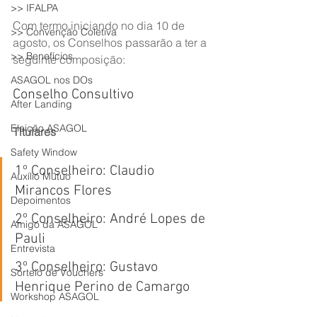
>> IFALPA
Com termo iniciando no dia 10 de 
>> Convenção Coletiva
agosto, os Conselhos passarão a ter a 
>> Benefícios
seguinte composição:
ASAGOL nos DOs
Conselho Consultivo
After Landing
Eleição ASAGOL
Titulares
Safety Window
1
º
 Conselheiro: Claudio 
Auxílio Mútuo
Mirancos Flores
Depoimentos
2
º
 Conselheiro: André Lopes de 
Amigo da ASAGOL
Pauli 
Entrevista
3
º
 Conselheiro: Gustavo 
Sorteio de Vouchers
Henrique Perino de Camargo
Workshop ASAGOL