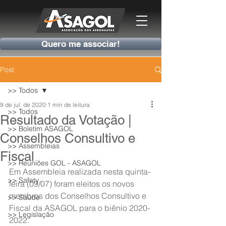
Quero me associar!
Post
>> Todos
9 de jul. de 2020
1 min de leitura
>> Todos
Resultado da Votação |
>> Boletim ASAGOL
Conselhos Consultivo e
>> Assembleias
Fiscal
>> Reuniões GOL - ASAGOL
Em Assembleia realizada nesta quinta-
>> Safety
feira (09/07) foram eleitos os novos 
membros dos Conselhos Consultivo e 
>> Saúde
Fiscal da ASAGOL para o biênio 2020-
>> Legislação
2022.