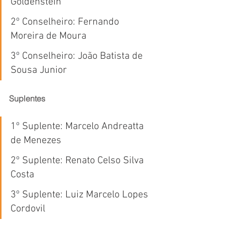
Goldenstein 
2
º
 Conselheiro: Fernando 
Moreira de Moura
3
º
 Conselheiro: João Batista de 
Sousa Junior
Suplentes
1
º
 Suplente: Marcelo Andreatta 
de Menezes 
2
º
 Suplente: Renato Celso Silva 
Costa
3
º
 Suplente: Luiz Marcelo Lopes 
Cordovil