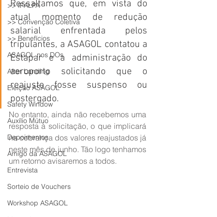
Ressaltamos que, em vista do 
>> IFALPA
atual momento de redução 
>> Convenção Coletiva
salarial enfrentada pelos 
>> Benefícios
tripulantes, a ASAGOL contatou a 
ASAGOL nos DOs
Estapar e a administração do 
aeroporto solicitando que o 
After Landing
reajuste fosse suspenso ou 
Eleição ASAGOL
postergado.
Safety Window
No entanto, ainda não recebemos uma 
Auxílio Mútuo
resposta à solicitação, o que implicará 
Depoimentos
na cobrança dos valores reajustados já 
neste mês de junho. Tão logo tenhamos 
Amigo da ASAGOL
um retorno avisaremos a todos.
Entrevista
Sorteio de Vouchers
Workshop ASAGOL