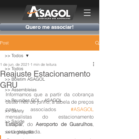
Quero me associar!
Post
>> Todos
1 de jun. de 2021
1 min de leitura
>> Todos
Reajuste Estacionamento
>> Boletim ASAGOL
GRU
>> Assembleias
Informamos que a partir da cobrança 
>> Reuniões GOL - ASAGOL
deste mês de junho, a tabela de preços 
para associados 
#ASAGOL
>> Safety
mensalistas do estacionamento
>> Saúde
Estapar
, do 
Aeroporto de Guarulhos
, 
será reajustada.
>> Legislação