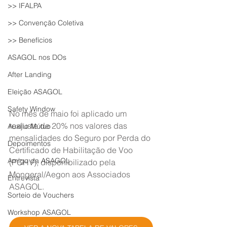
>> IFALPA
>> Convenção Coletiva
>> Benefícios
ASAGOL nos DOs
After Landing
Eleição ASAGOL
Safety Window
No mês de maio foi aplicado um 
reajuste de 20% nos valores das 
Auxílio Mútuo
mensalidades do Seguro por Perda do 
Depoimentos
Certificado de Habilitação de Voo 
Amigo da ASAGOL
(PCHV), disponibilizado pela 
Mongeral/Aegon aos Associados 
Entrevista
ASAGOL.
Sorteio de Vouchers
Workshop ASAGOL