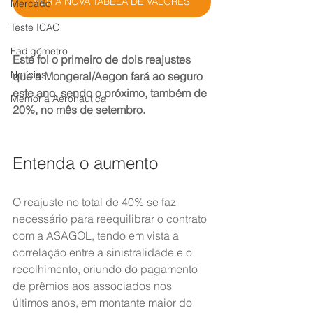
VER A NOVA TABELA DE VALORES
Mercado
Teste ICAO
Fadigômetro
Este foi o primeiro de dois reajustes 
Notícias
que a Mongeral/Aegon fará ao seguro 
este ano, sendo o próximo, também de 
Memória Aeronáutica
20%, no mês de setembro.
Entenda o aumento
O reajuste no total de 40% se faz 
necessário para reequilibrar o contrato 
com a ASAGOL, tendo em vista a 
correlação entre a sinistralidade e o 
recolhimento, oriundo do pagamento 
de prêmios aos associados nos 
últimos anos, em montante maior do 