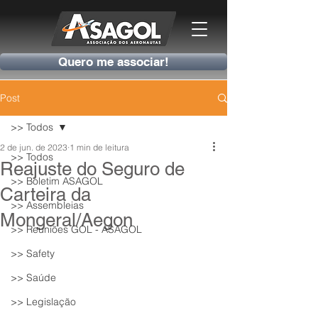
Quero me associar!
Post
>> Todos
2 de jun. de 2023
1 min de leitura
>> Todos
Reajuste do Seguro de
>> Boletim ASAGOL
Carteira da
>> Assembleias
Mongeral/Aegon
>> Reuniões GOL - ASAGOL
>> Safety
>> Saúde
>> Legislação