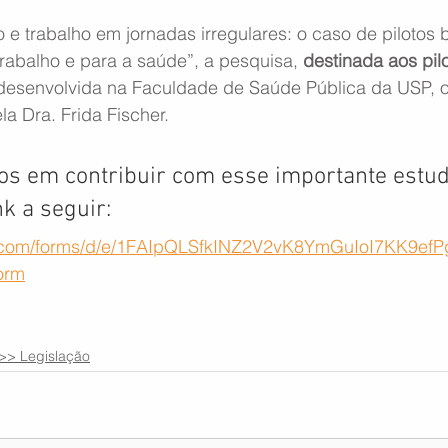
 e trabalho em jornadas irregulares: o caso de pilotos br
rabalho e para a saúde”, a pesquisa, 
destinada aos pil
 desenvolvida na Faculdade de Saúde Pública da USP, o
la Dra. Frida Fischer. 
os em contribuir com esse importante estu
nk a seguir:
le.com/forms/d/e/1FAIpQLSfkINZ2V2vK8YmGuIoI7KK9e
orm
>> Legislação