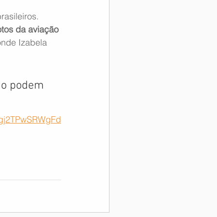
asileiros. 
otos da aviação 
nde Izabela 
do podem 
fPgj2TPwSRWgFd