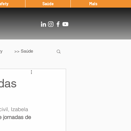
afety
Saúde
Mais
ty
>> Saúde
Os
After Landing
das
Entrevista
vil, Izabela 
 jornadas de 
Notícias