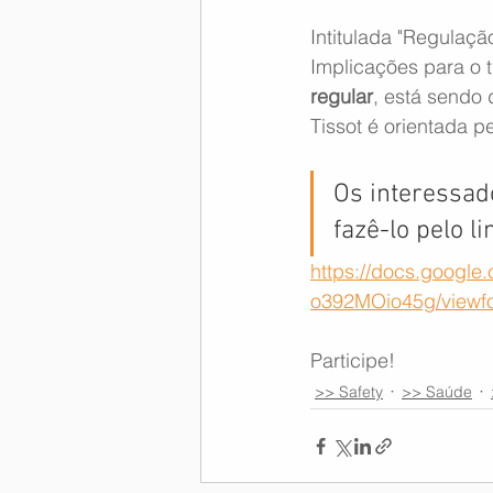
Intitulada "Regulação
Memória Aeronáutica
Implicações para o t
regular
, está sendo
Tissot é orientada pe
Os interessad
fazê-lo pelo li
https://docs.goog
o392MOio45g/viewf
Participe!
>> Safety
>> Saúde