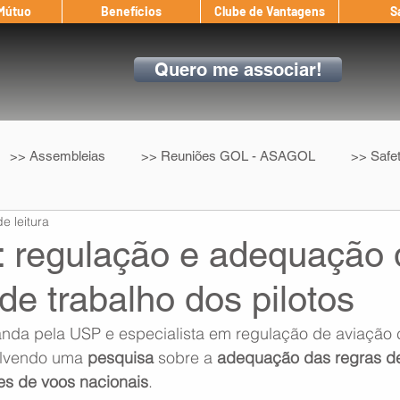
 Mútuo
Benefícios
Clube de Vantagens
S
Quero me associar!
>> Assembleias
>> Reuniões GOL - ASAGOL
>> Safe
e leitura
>> Convenção Coletiva
>> Benefícios
ASAGOL nos D
: regulação e adequação 
de trabalho dos pilotos
ndow
Auxílio Mútuo
Depoimentos
Amigo da ASAGOL
nda pela USP e especialista em regulação de aviação ci
olvendo uma 
pesquisa
 sobre a 
adequação das regras de
op ASAGOL
Mercado
Teste ICAO
Fadigômetro
tes de voos nacionais
.