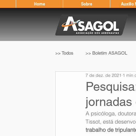
Home
Sobre
Auxílio
>> Todos
>> Boletim ASAGOL
7 de dez. de 2021
1 min d
>> Legislação
>> IFALPA
Pesquisa
jornadas 
Eleição ASAGOL
Safety Wi
A psicóloga, doutora
Tissot, está desenv
Sorteio de Vouchers
Worksh
trabalho de tripulan