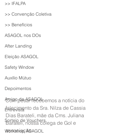
>> IFALPA
>> Convenção Coletiva
>> Benefícios
ASAGOL nos DOs
After Landing
Eleição ASAGOL
Safety Window
Auxílio Mútuo
Depoimentos
Amigo da ASAGOL
Com pesar recebemos a notícia do 
falecimento da Sra. Nilza de Cassia 
Entrevista
Dias Barateli, mãe da Cms. Juliana 
Sorteio de Vouchers
Barateli, nossa colega de Gol e 
associação.
Workshop ASAGOL