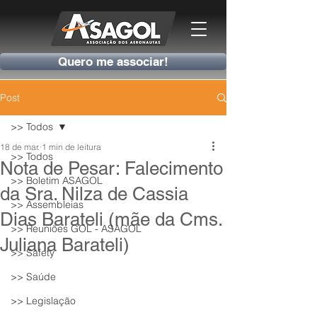
Quero me associar!
Post
>> Todos
18 de mar.
1 min de leitura
>> Todos
Nota de Pesar: Falecimento
>> Boletim ASAGOL
da Sra. Nilza de Cassia
>> Assembleias
Dias Barateli (mãe da Cms.
>> Reuniões GOL - ASAGOL
Juliana Barateli)
>> Safety
>> Saúde
>> Legislação