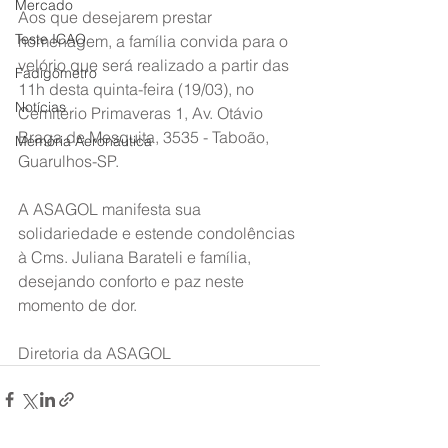
Mercado
Aos que desejarem prestar 
Teste ICAO
homenagem, a família convida para o 
velório que será realizado a partir das 
Fadigômetro
11h desta quinta-feira (19/03), no 
Notícias
Cemitério Primaveras 1, Av. Otávio 
Braga de Mesquita, 3535 - Taboão, 
Memória Aeronáutica
Guarulhos-SP.
A ASAGOL manifesta sua 
solidariedade e estende condolências 
à Cms. Juliana Barateli e família, 
desejando conforto e paz neste 
momento de dor.
Diretoria da ASAGOL