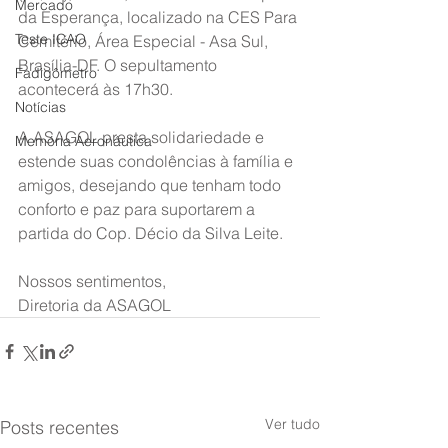
Mercado
da Esperança, localizado na CES Para 
Teste ICAO
Cemitério, Área Especial - Asa Sul, 
Brasília-DF. O sepultamento 
Fadigômetro
acontecerá às 17h30.
Notícias
A ASAGOL presta solidariedade e 
Memória Aeronáutica
estende suas condolências à família e 
amigos, desejando que tenham todo 
conforto e paz para suportarem a 
partida do Cop. Décio da Silva Leite.
Nossos sentimentos,
Diretoria da ASAGOL
Ver tudo
Posts recentes