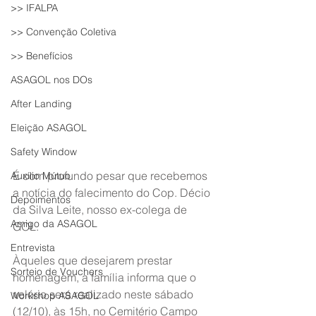
>> IFALPA
>> Convenção Coletiva
>> Benefícios
ASAGOL nos DOs
After Landing
Eleição ASAGOL
Safety Window
É com profundo pesar que recebemos 
Auxílio Mútuo
a notícia do falecimento do Cop. Décio 
Depoimentos
da Silva Leite, nosso ex-colega de 
Amigo da ASAGOL
GOL.
Entrevista
Àqueles que desejarem prestar 
Sorteio de Vouchers
homenagem, a família informa que o 
velório será realizado neste sábado 
Workshop ASAGOL
(12/10), às 15h, no Cemitério Campo 