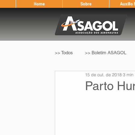
Home
Sobre
Auxílio
>> Todos
>> Boletim ASAGOL
15 de out. de 2018
3 min 
>> Legislação
>> IFALPA
Parto Hu
Eleição ASAGOL
Safety Wi
Sorteio de Vouchers
Worksh