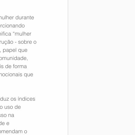
ulher durante 
orcionando 
ifica “mulher 
rução - sobre o 
, papel que 
comunidade, 
s de forma 
mocionais que 
duz os índices 
o uso de 
sso na 
de e 
comendam o 