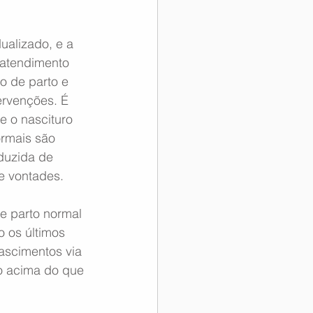
alizado, e a 
 atendimento 
o de parto e 
rvenções. É 
 o nascituro 
rmais são 
duzida de 
e vontades.
de parto normal 
 os últimos 
ascimentos via 
o acima do que 