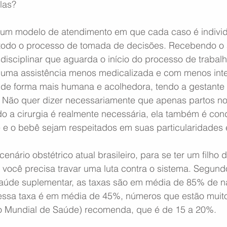
las? 
um modelo de atendimento em que cada caso é individu
 todo o processo de tomada de decisões. Recebendo o
isciplinar que aguarda o início do processo de trabalh
 uma assistência menos medicalizada e com menos inte
de forma mais humana e acolhedora, tendo a gestante e
 Não quer dizer necessariamente que apenas partos no
 a cirurgia é realmente necessária, ela também é con
e o bebê sejam respeitados em suas particularidades 
enário obstétrico atual brasileiro, para se ter um filho 
 você precisa travar uma luta contra o sistema. Segundo
aúde suplementar, as taxas são em média de 85% de n
essa taxa é em média de 45%, números que estão muit
 Mundial de Saúde) recomenda, que é de 15 a 20%. 