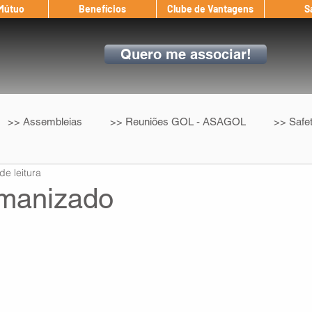
 Mútuo
Benefícios
Clube de Vantagens
S
Quero me associar!
>> Assembleias
>> Reuniões GOL - ASAGOL
>> Safe
de leitura
>> Convenção Coletiva
>> Benefícios
ASAGOL nos D
manizado
ndow
Auxílio Mútuo
Depoimentos
Amigo da ASAGOL
op ASAGOL
Mercado
Teste ICAO
Fadigômetro