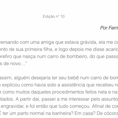
Edição nº 10
Por Fern
versando com uma amiga que estava grávida, ela me c
nto de sua primeira filha, e logo depois me disse acari
, prefiro que nasça num carro de bombeiro, do que pass
as de novo…” 
ssim, alguém desejaria ter seu bebê num carro de bom
 explicou como havia sido a assistência que recebeu no
 e como muitos daqueles procedimentos feitos nela e na
itados. A partir daí, passei a me interessar pelo assunto
 engravidar, e foi então que tudo começou. Afinal de co
É ter um parto normal na banheira? Em casa? De cócor