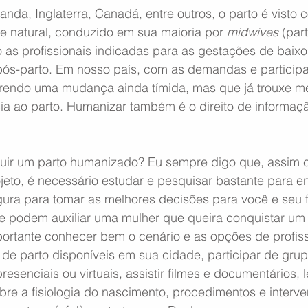
nda, Inglaterra, Canadá, entre outros, o parto é visto
 e natural, conduzido em sua maioria por 
midwives
 (part
o as profissionais indicadas para as gestações de baixo 
 pós-parto. Em nosso país, com as demandas e participa
rendo uma mudança ainda tímida, mas que já trouxe me
cia ao parto. Humanizar também é o direito de informaç
uir um parto humanizado? Eu sempre digo que, assim
eto, é necessário estudar e pesquisar bastante para en
ura para tomar as melhores decisões para você e seu fi
e podem auxiliar uma mulher que queira conquistar um
portante conhecer bem o cenário e as opções de profiss
de parto disponíveis em sua cidade, participar de grup
esenciais ou virtuais, assistir filmes e documentários, le
obre a fisiologia do nascimento, procedimentos e interv