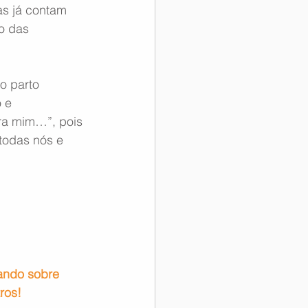
as já contam 
o das 
o parto 
 e 
ra mim…”, pois 
todas nós e 
lando sobre 
ros!