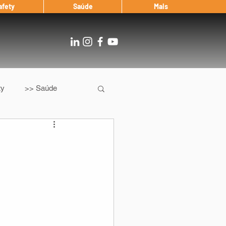
afety
Saúde
Mais
ty
>> Saúde
Os
After Landing
Entrevista
Notícias