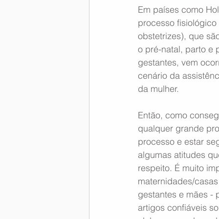
Em países como Hola
processo fisiológico
obstetrizes), que sã
o pré-natal, parto e
gestantes, vem ocor
cenário da assistên
da mulher.
Então, como conseg
qualquer grande proj
processo e estar seg
algumas atitudes qu
respeito. É muito im
maternidades/casas 
gestantes e mães - pr
artigos confiáveis s