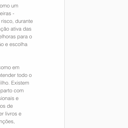
 como um 
eiras - 
risco, durante 
ção ativa das 
lhoras para o 
ão e escolha 
 como em 
tender todo o 
lho. Existem 
 parto com 
ionais e 
os de 
r livros e 
enções, 