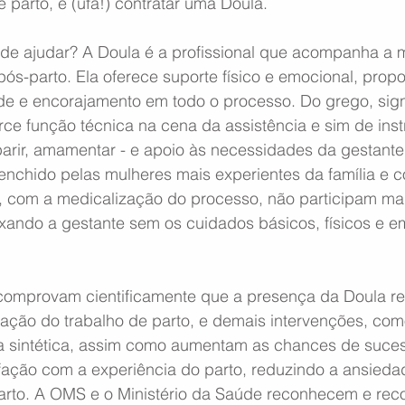
 parto, e (ufa!) contratar uma Doula. 
 ajudar? A Doula é a profissional que acompanha a m
pós-parto. Ela oferece suporte físico e emocional, prop
ade e encorajamento em todo o processo. Do grego, sign
ce função técnica na cena da assistência e sim de inst
parir, amamentar - e apoio às necessidades da gestante
enchido pelas mulheres mais experientes da família e 
 com a medicalização do processo, não participam mai
ixando a gestante sem os cuidados básicos, físicos e e
omprovam cientificamente que a presença da Doula re
ração do trabalho de parto, e demais intervenções, com
na sintética, assim como aumentam as chances de suce
ação com a experiência do parto, reduzindo a ansieda
arto. A OMS e o Ministério da Saúde reconhecem e re