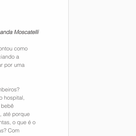
anda Moscatelli
ontou como 
ciando a 
ar por uma 
beiros? 
 hospital, 
 bebê 
, até porque 
ntas, o que é o 
as? Com 