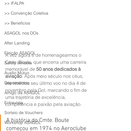
>> IFALPA
>> Convenção Coletiva
>> Benefícios
ASAGOL nos DOs
After Landing
Eleição ASAGOL
A vez agora é de homenagearmos o 
Cmte. Boute, que encerra uma carreira 
Safety Window
memorável de 
50 anos dedicados à 
Auxílio Mútuo
aviação
. Após meio século nos céus, 
Depoimentos
ele realizou seu último voo no dia 4 de 
novembro pela Gol, marcando o fim de 
Amigo da ASAGOL
uma trajetória de excelência, 
Entrevista
competência e paixão pela aviação.
Sorteio de Vouchers
A história do Cmte. Boute 
Workshop ASAGOL
começou em 1974 no Aeroclube 