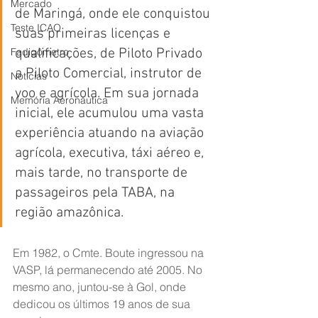
Mercado
de Maringá, onde ele conquistou 
Teste ICAO
suas primeiras licenças e 
Fadigômetro
qualificações, de Piloto Privado 
a Piloto Comercial, instrutor de 
Notícias
voo e agrícola. Em sua jornada 
Memória Aeronáutica
inicial, ele acumulou uma vasta 
experiência atuando na aviação 
agrícola, executiva, táxi aéreo e, 
mais tarde, no transporte de 
passageiros pela TABA, na 
região amazônica.
Em 1982, o Cmte. Boute ingressou na 
VASP, lá permanecendo até 2005. No 
mesmo ano, juntou-se à Gol, onde 
dedicou os últimos 19 anos de sua 