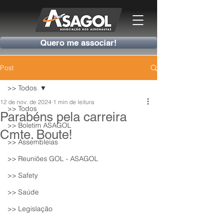
Quero me associar!
Post
>> Todos
12 de nov. de 2024
1 min de leitura
>> Todos
Parabéns pela carreira
>> Boletim ASAGOL
Cmte. Boute!
>> Assembleias
>> Reuniões GOL - ASAGOL
>> Safety
>> Saúde
>> Legislação