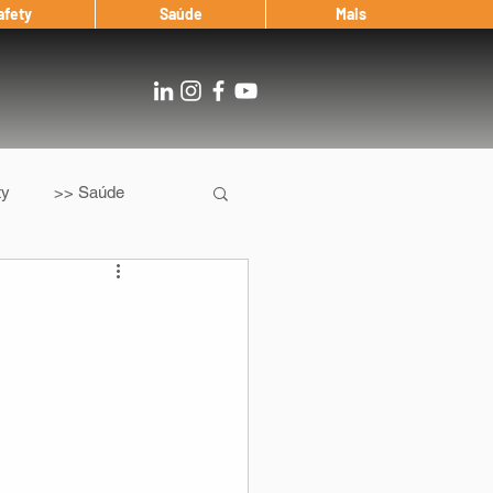
afety
Saúde
Mais
ty
>> Saúde
Os
After Landing
Entrevista
Notícias