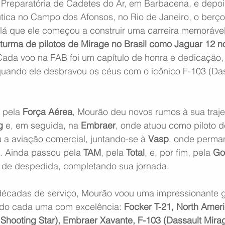
 Preparatória de Cadetes do Ar, em Barbacena, e depoi
tica no Campo dos Afonsos, no Rio de Janeiro, o berço
Foi lá que ele começou a construir uma carreira memorável
turma de pilotos de Mirage no Brasil como Jaguar 12 no
Cada voo na FAB foi um capítulo de honra e dedicação,
quando ele desbravou os céus com o icônico F-103 (Das
 pela
 Força Aérea
, Mourão deu novos rumos à sua trajet
g
 e, em seguida, na 
Embraer
, onde atuou como piloto d
 a aviação comercial, juntando-se à 
Vasp
, onde perma
. Ainda passou pela 
TAM
, pela 
Total
, e, por fim, pela 
Go
 de despedida, completando sua jornada.
 décadas de serviço, Mourão voou uma impressionante 
do cada uma com excelência: 
Focker T-21, North Ameri
hooting Star), Embraer Xavante, F-103 (Dassault Mirage