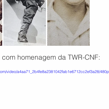
ia com homenagem da TWR-CNF:
ic.com/video/a4aa71_2b4fe8a2381042fab1e6712cc2ef3a28/480p