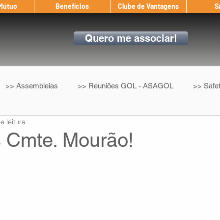
 Mútuo
Benefícios
Clube de Vantagens
S
Quero me associar!
>> Assembleias
>> Reuniões GOL - ASAGOL
>> Safe
e leitura
>> Convenção Coletiva
>> Benefícios
ASAGOL nos D
 Cmte. Mourão!
ndow
Auxílio Mútuo
Depoimentos
Amigo da ASAGOL
op ASAGOL
Mercado
Teste ICAO
Fadigômetro