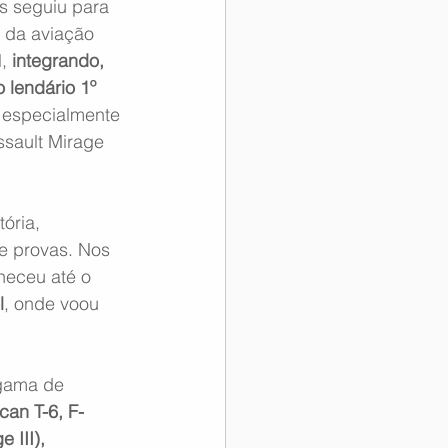
s seguiu para 
 da aviação 
, 
integrando, 
 lendário 1º 
 especialmente 
sault Mirage 
ória, 
e provas. Nos 
neceu até o 
l
, onde voou 
gama de 
can T-6, F-
 III), 