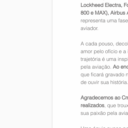
Lockheed Electra, Fo
800 e MAX), Airbus
representa uma fase
aviador.
A cada pouso, decol
amor pelo ofício e 
trajetória é uma in
pela aviação. 
Ao enc
que ficará gravado n
de ouvir sua história
Agradecemos ao Cmt
realizados
, que tro
sua paixão pela avi