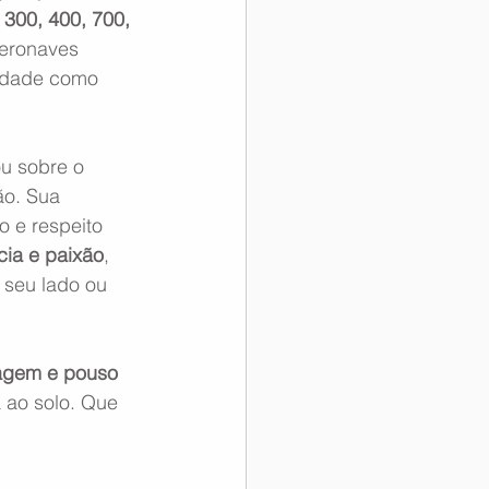
300, 400, 700, 
eronaves 
lidade como 
u sobre o 
ão. Sua 
 e respeito 
cia e paixão
, 
 seu lado ou 
agem e pouso 
 ao solo. Que 