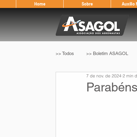
Home
Sobre
Auxílio
>> Todos
>> Boletim ASAGOL
7 de nov. de 2024
2 min d
>> Legislação
>> IFALPA
Parabéns
Eleição ASAGOL
Safety Wi
Sorteio de Vouchers
Worksh