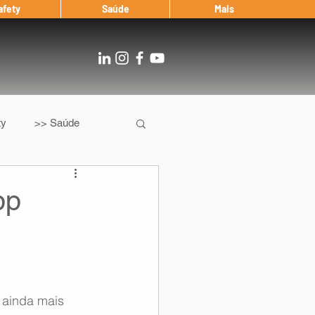
afety
Saúde
Mais
ty
>> Saúde
Os
After Landing
pp
Entrevista
Notícias
 ainda mais 