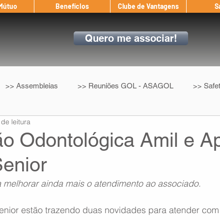
 Mútuo
Benefícios
Clube de Vantagens
S
Quero me associar!
>> Assembleias
>> Reuniões GOL - ASAGOL
>> Safe
 de leitura
>> Convenção Coletiva
>> Benefícios
ASAGOL nos D
ão Odontológica Amil e A
Senior
ndow
Auxílio Mútuo
Depoimentos
Amigo da ASAGOL
 melhorar ainda mais o atendimento ao associado.
op ASAGOL
Mercado
Teste ICAO
Fadigômetro
Senior estão trazendo duas novidades para atender com