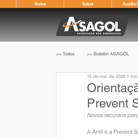
Home
Sobre
Auxílio
>> Todos
>> Boletim ASAGOL
15 de mai. de 2020
1 min
>> Legislação
>> IFALPA
Orientaç
Prevent 
Eleição ASAGOL
Safety Wi
Novos recursos para
Sorteio de Vouchers
Worksh
A Amil e a Prevent 