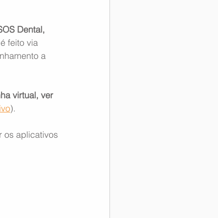
SOS Dental, 
 feito via 
inhamento a 
a virtual, ver 
ivo
).
 os aplicativos 