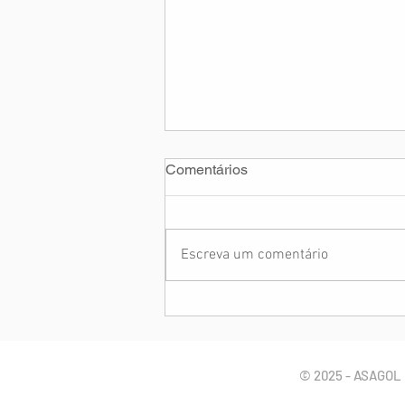
Comentários
Escreva um comentário
ASAGOL e ATL participam da
84ª Plenária do CNPAA e
destacam a segurança de
voo
© 2025 - ASAGOL