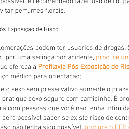
 possível, é recomendado fazer uso de roupa
vitar perfumes florais.
Pós Exposição de Risco:
lomerações podem ter usuários de drogas. S
o" por uma seringa por acidente, 
procure um
ue ofereça a 
Profilaxia Pós Exposição de Ri
iço médico para orientação;
ue o sexo sem preservativo aumente o prazer
e pratique sexo seguro com camisinha. É pro
rra com pessoas que você não tenha intimida
 será possível saber se existe risco de contr
aso não tenha sido possível, 
procure o PEP 