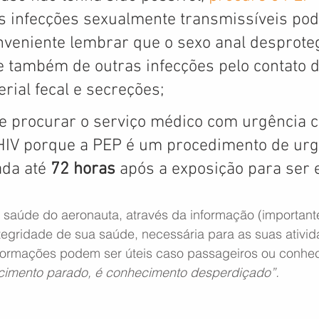
as infecções sexualmente transmissíveis po
onveniente lembrar que o sexo anal desproteg
e também de outras infecções pelo contato d
rial fecal e secreções;
te procurar o serviço médico com urgência c
HIV porque a PEP é um procedimento de urgê
ada até 
72 horas
 após a exposição para ser e
saúde do aeronauta, através da informação (important
ntegridade de sua saúde, necessária para as suas ativid
nformações podem ser úteis caso passageiros ou conhe
imento parado, é conhecimento desperdiçado”.