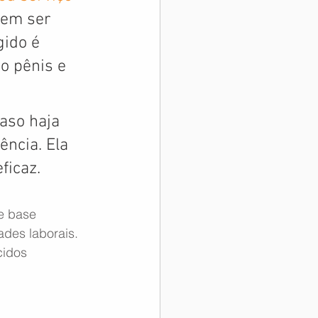
dem ser 
ido é 
o pênis e 
aso haja 
ncia. Ela 
ficaz.
e base 
ades laborais. 
cidos 