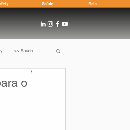
afety
Saúde
Mais
ty
>> Saúde
Os
After Landing
para o
Entrevista
Notícias