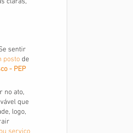
s claras, 
e sentir 
 posto
 de 
sco - PEP
 no ato, 
vável que 
de, logo, 
air 
ou serviço 