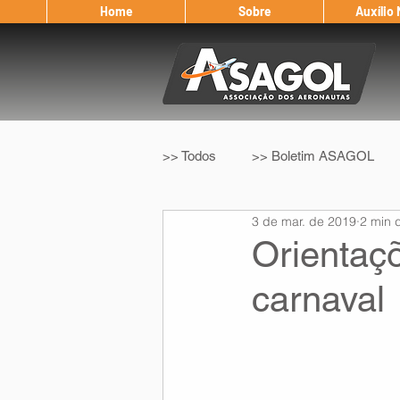
Home
Sobre
Auxílio
>> Todos
>> Boletim ASAGOL
3 de mar. de 2019
2 min d
>> Legislação
>> IFALPA
Orientaç
carnaval
Eleição ASAGOL
Safety Wi
Sorteio de Vouchers
Worksh