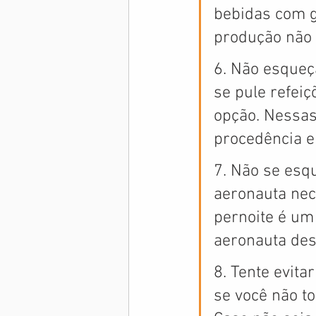
bebidas com ge
produção não 
6. Não esqueç
se pule refei
opção. Nessas 
procedência e
7. Não se esq
aeronauta nece
pernoite é um
aeronauta des
8. Tente evit
se você não to