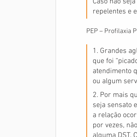
Caso não seja
repelentes e e
PEP – Profilaxia 
1. Grandes ag
que foi “picad
atendimento q
ou algum serv
2. Por mais q
seja sensato 
a relação oco
por vezes, não
alguma DST. C