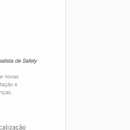
alista de Safety
ar novas 
tação e 
nças.
calização 