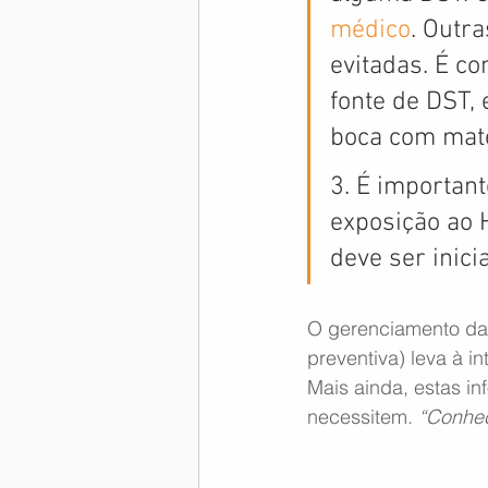
médico
. Outr
evitadas. É c
fonte de DST, 
boca com mate
3. É importan
exposição ao 
deve ser inici
O gerenciamento da 
preventiva) leva à i
Mais ainda, estas i
necessitem. 
“Conhec