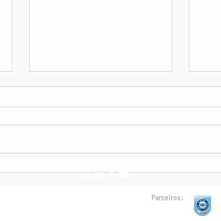
10º Workshop ASAGOL |
ASAG
Save The Date!
Con
São 
Parceiros: