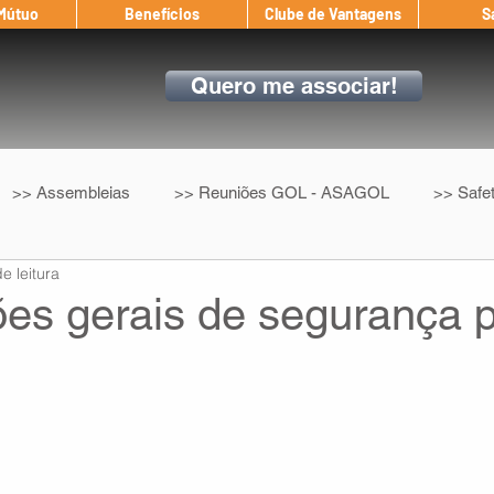
 Mútuo
Benefícios
Clube de Vantagens
S
Quero me associar!
>> Assembleias
>> Reuniões GOL - ASAGOL
>> Safe
e leitura
>> Convenção Coletiva
>> Benefícios
ASAGOL nos D
ões gerais de segurança 
ndow
Auxílio Mútuo
Depoimentos
Amigo da ASAGOL
op ASAGOL
Mercado
Teste ICAO
Fadigômetro