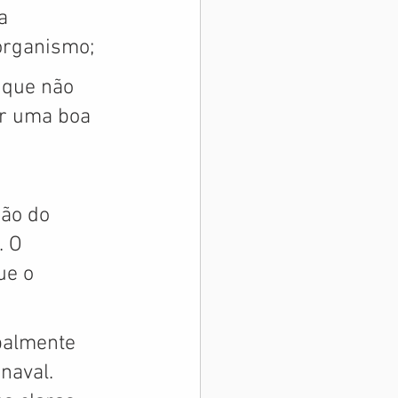
a 
organismo;
 que não 
er uma boa 
ão do 
. O 
ue o 
palmente 
naval. 