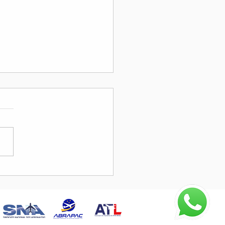
OL Participa do III
gresso ABRAPAVAA em
Paulo