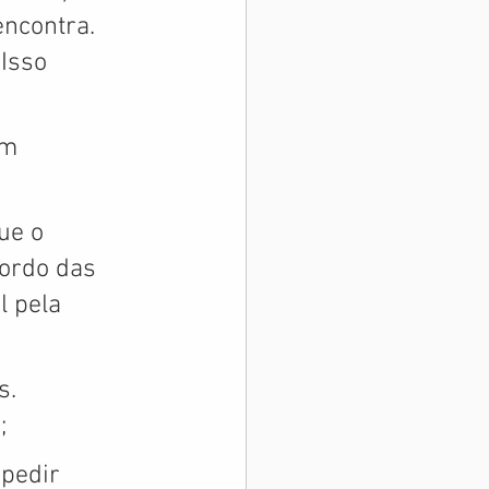
ncontra. 
Isso 
om 
ue o 
ordo das 
 pela 
s. 
; 
 pedir 