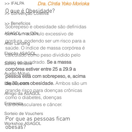
>> IFALPA
Dra. Cíntia Yoko Morioka
O que é Obesidade?
>> Convenção Coletiva
>> Benefícios
Sobrepeso e obesidade são definidas 
ASAGOL nos DOs
como um acúmulo excessivo de 
gordura, podendo ser um risco para a 
After Landing
saúde. O índice de massa corpórea é 
Eleição ASAGOL
calculado como peso dividido pelo 
peso ao quadrado. 
Se a massa 
Safety Window
corpórea estiver entre 25 a 29.9 a 
Auxílio Mútuo
pessoa está com sobrepeso, e, acima 
de 30, com obesidade.
 Ambos são um 
Depoimentos
grande risco para doenças crônicas 
Amigo da ASAGOL
como o diabetes, doenças 
Entrevista
cardiovasculares e câncer.
Sorteio de Vouchers
Por que as pessoas ficam 
Workshop ASAGOL
obesas?