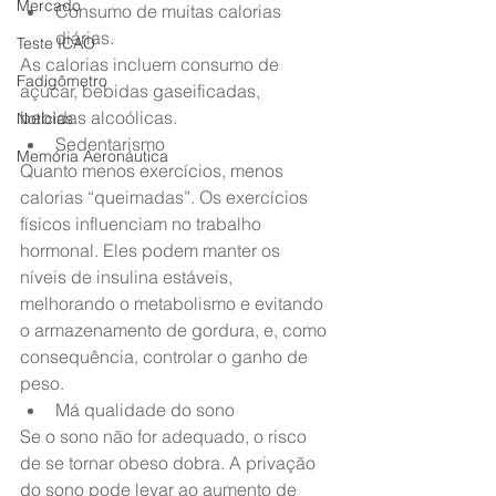
Mercado
Consumo de muitas calorias 
diárias.
Teste ICAO
As calorias incluem consumo de 
Fadigômetro
açúcar, bebidas gaseificadas, 
bebidas alcoólicas.
Notícias
Sedentarismo
Memória Aeronáutica
Quanto menos exercícios, menos 
calorias “queimadas”. Os exercícios 
físicos influenciam no trabalho 
hormonal. Eles podem manter os 
níveis de insulina estáveis, 
melhorando o metabolismo e evitando 
o armazenamento de gordura, e, como 
consequência, controlar o ganho de 
peso.
Má qualidade do sono
Se o sono não for adequado, o risco 
de se tornar obeso dobra. A privação 
do sono pode levar ao aumento de 