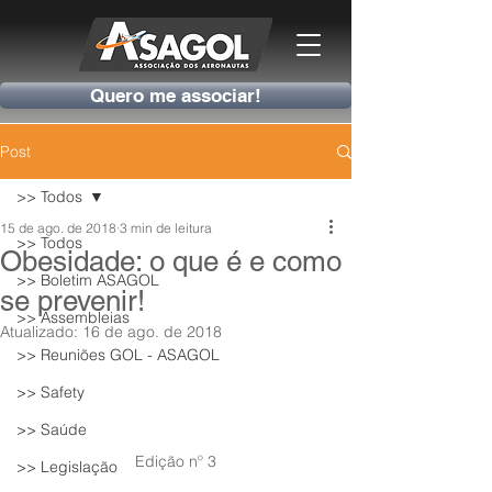
Quero me associar!
Post
>> Todos
15 de ago. de 2018
3 min de leitura
>> Todos
Obesidade: o que é e como
>> Boletim ASAGOL
se prevenir!
>> Assembleias
Atualizado:
16 de ago. de 2018
>> Reuniões GOL - ASAGOL
>> Safety
>> Saúde
Edição nº 3
>> Legislação