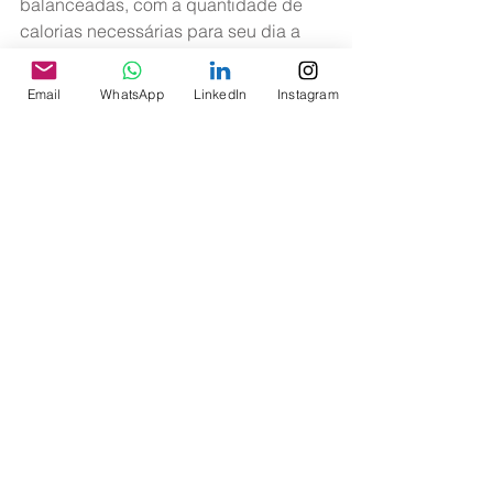
balanceadas, com a quantidade de 
calorias necessárias para seu dia a 
dia. Ingerir líquidos, evitar bebidas 
gaseificadas ou sucos adoçados, 
Email
WhatsApp
LinkedIn
Instagram
evitar bebidas alcoólicas e melhorar a 
qualidade do sono também é 
importante. A prevenção e tratamento 
precoces evitam as complicações.
Andar dentro do aeroporto ou 
aeronave, pilotar, realizar 
atividades laborais pode ser 
considerado como exercício 
físico? 
Infelizmente, não. É necessário realizar 
atividade física continua, com 
desligamento da mente.